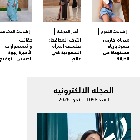
إطلالات النجوم
أخبار الموضة
إطلالات المشاهير
ميريام فارس
الترف المحافظ:
حقائب
تتمرد بأزياء
فلسفة المرأة
وإكسسوارات
مستوحاة من
السعودية في
الأميرة رجوة
الخزانة...
عالم...
الحسين.. توقيع.
المجلة الالكترونية
العدد 1098 | تموز 2026