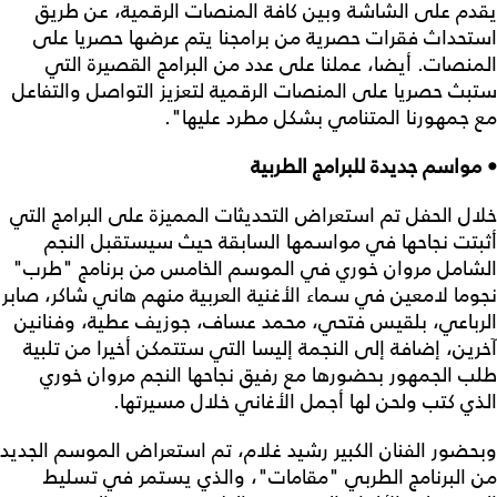
يقدم على الشاشة وبين كافة المنصات الرقمية، عن طريق
استحداث فقرات حصرية من برامجنا يتم عرضها حصريا على
المنصات. أيضا، عملنا على عدد من البرامج القصيرة التي
ستبث حصريا على المنصات الرقمية لتعزيز التواصل والتفاعل
مع جمهورنا المتنامي بشكل مطرد عليها".
• مواسم جديدة للبرامج الطربية
خلال الحفل تم استعراض التحديثات المميزة على البرامج التي
أثبتت نجاحها في مواسمها السابقة حيث سيستقبل النجم
الشامل مروان خوري في الموسم الخامس من برنامج "طرب"
نجوما لامعين في سماء الأغنية العربية منهم هاني شاكر، صابر
الرباعي، بلقيس فتحي، محمد عساف، جوزيف عطية، وفنانين
آخرين، إضافة إلى النجمة إليسا التي ستتمكن أخيرا من تلبية
طلب الجمهور بحضورها مع رفيق نجاحها النجم مروان خوري
الذي كتب ولحن لها أجمل الأغاني خلال مسيرتها.
وبحضور الفنان الكبير رشيد غلام، تم استعراض الموسم الجديد
من البرنامج الطربي "مقامات"، والذي يستمر في تسليط