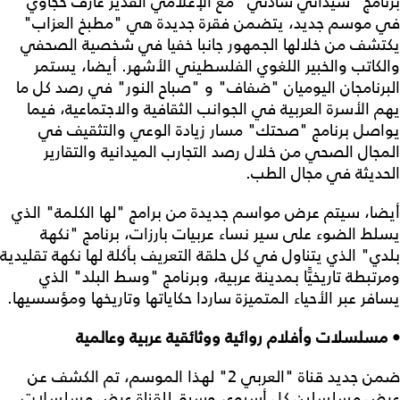
برنامج "سيداتي سادتي" مع الإعلامي القدير عارف حجاوي
في موسم جديد، يتضمن فقرة جديدة هي "مطبخ العزاب"
يكتشف من خلالها الجمهور جانبا خفيا في شخصية الصحفي
والكاتب والخبير اللغوي الفلسطيني الأشهر. أيضا، يستمر
البرنامجان اليوميان "ضفاف" و "صباح النور" في رصد كل ما
يهم الأسرة العربية في الجوانب الثقافية والاجتماعية، فيما
يواصل برنامج "صحتك" مسار زيادة الوعي والتثقيف في
المجال الصحي من خلال رصد التجارب الميدانية والتقارير
الحديثة في مجال الطب.
أيضا، سيتم عرض مواسم جديدة من برامج "لها الكلمة" الذي
يسلط الضوء على سير نساء عربيات بارزات، برنامج "نكهة
بلدي" الذي يتناول في كل حلقة التعريف بأكلة لها نكهة تقليدية
ومرتبطة تاريخيًّا بمدينة عربية، وبرنامج "وسط البلد" الذي
يسافر عبر الأحياء المتميزة ساردا حكاياتها وتاريخها ومؤسسيها.
• مسلسلات وأفلام روائية ووثائقية عربية وعالمية
ضمن جديد قناة "العربي 2" لهذا الموسم، تم الكشف عن
عرض مسلسلين كل أسبوع، وسبق للقناة عرض مسلسلات