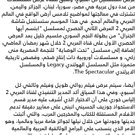
من عدة دول عربية هي مصر، سوريا، لبنان، الجزائر واليمن،
تشترك في معالجتها لمواضيع تلامس أرض الواقع في العالم
العربي والعالم أجمع. في هذا الموسم ستستقبل شاشة
العربي 2 العرض الثاني الحصري لمسلسل "ابتسم أيها
الجنرال" من بطولة النجم السوري مكسيم خليل بعد العرض
الحصري الأول على قناة العربي 2 خلال شهر رمضان الماضي،
إضافة إلى مسلسل "تحت الوصاية" للنجمة المصرية منى
زكي، و مسلسلات أوروبية ذات إنتاج ضخم، وقصص تاريخية
متميزة مثل المسلسل الهولندي Legacy والمسلسل
الايرلندي The Spectacular.
أيضا، سيتم عرض فيلم روائي طويل وفيلم وثائقي كل
أسبوع، وفي هذا السياق أكد المدير التنفيذي لقناة العربي 2
إلياس خوري على أن الاختيار الذي أشرف عليه مدير قسم
الاستحواذ جوزيف الحسيني انبنى على معايير دقيقة تدعم
الأفلام المستقلة للكتاب والمخرجين العرب، والتي أثبتت
جديتها وجودتها من خلال نيلها لجوائز هامة عربيا وعالميا، وهو
الأمر الذي ينسحب على البرامج الوثائقية العربية والعالمية