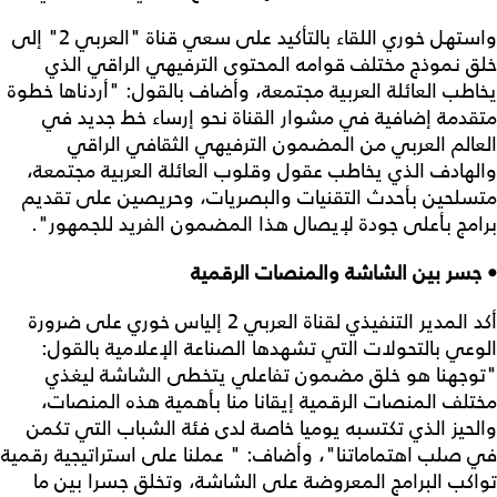
واستهل خوري اللقاء بالتأكيد على سعي قناة "العربي 2" إلى
خلق نموذج مختلف قوامه المحتوى الترفيهي الراقي الذي
يخاطب العائلة العربية مجتمعة، وأضاف بالقول: "أردناها خطوة
متقدمة إضافية في مشوار القناة نحو إرساء خط جديد في
العالم العربي من المضمون الترفيهي الثقافي الراقي
والهادف الذي يخاطب عقول وقلوب العائلة العربية مجتمعة،
متسلحين بأحدث التقنيات والبصريات، وحريصين على تقديم
برامج بأعلى جودة لإيصال هذا المضمون الفريد للجمهور".
• جسر بين الشاشة والمنصات الرقمية
أكد المدير التنفيذي لقناة العربي 2 إلياس خوري على ضرورة
الوعي بالتحولات التي تشهدها الصناعة الإعلامية بالقول:
"توجهنا هو خلق مضمون تفاعلي يتخطى الشاشة ليغذي
مختلف المنصات الرقمية إيقانا منا بأهمية هذه المنصات،
والحيز الذي تكتسبه يوميا خاصة لدى فئة الشباب التي تكمن
في صلب اهتماماتنا"، وأضاف: " عملنا على استراتيجية رقمية
تواكب البرامج المعروضة على الشاشة، وتخلق جسرا بين ما