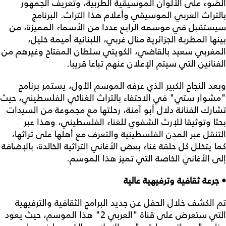
الضوء على الألوان الموسيقية الطربية، وتعريف الجمهور
بالتراث العربي الموسيقي وأعلام هذا التراث. البرنامج
سيستقبل في موسمه الرابع عددا من الأسماء المميزة، من
بينها المطربة الجزائرية منال غربي، اللبنانية أميمة خليل،
المغربي سعيد بالقاضي، الكويتي سلطان المفتاح وغيرهم من
الفنانين التي سيتم الإعلان عنهم تباعا قريبا.
وبعد النجاح الكبير الذي عرفه الموسم الأول، يستمر برنامج
"مشوار ستي" في الاحتفاء بالتراث الغنائي الفلسطيني، حيث
تشارك الفنانة دلال أبو آمنة، رحلتها مع مجموعة من السيدات
بحثا وتوثيقا للإرث الشفوي للغناء الفلسطيني، وهذا عبر
التنقل عبر المدن الفلسطينية والتعرف مع أهلها على تراثها،
كما يتخلل كل حلقة غناء بعض الأغاني التراثية الخالدة، بالإضافة
إلى الأغاني الخاصة التي تميز هذا الموسم.
• جرعة ثقافية وترفيهية عالية
تم الكشف خلال الحفل عن جديد البرامج الثقافية والترفيهية
التي ستعرض على قناة "العربي 2" هذا الموسم، حيث يعود