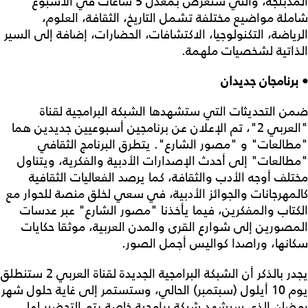
المدبلجة، والتي ستعرض بمعدل 5 ساعات في الأسبوع
شاملة مواضيع مختلفة تشمل التاريخ، الثقافة، العلوم،
الرياضة، التكنولوجيا، الاكتشافات، الحضارات، إضافة إلى السير
الذاتية لشخصيات ملهمة.
• برنامجان جديدان
ضمن التحديثات التي ستشهدها الشبكة البرامجية لقناة
"العربي 2"، تم الإعلان عن برنامجين أسبوعيين جديدين هما
"مطالعات" و "مصور الشارع". يتطرق البرنامج الثقافي
"مطالعات" إلى أحدث الإصدارات الأدبية والفكرية، ويتناول
مختلف أوجه الأدب والثقافة، كما يرصد الفعاليات الثقافية
كالمهرجانات والجوائز الأدبية، في سعي لخلق منصة للحوار مع
الكتاب والمفكرين، فيما يأخذنا "مصور الشارع" عبر عدسات
المصورين إلى شوارع القرى والمدن العربية، موثقا حكايات
سكانها، وراصدا كواليس أجمل الصور.
يجدر بالذكر أن الشبكة البرامجية الجديدة لقناة العربي 2 ستنطلق
يوم 10 أيلول (سبتمبر) الحالي، وستستمر إلى غاية حلول شهر
رمضان الذي سيشهد شبكة برامجية خاصة يتم التحضير لها