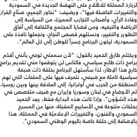
لزيارة المملكة للاطّلاع على النهضة الجديدة في السعودية
والتغييرات الحاصلة فيها"، ويضيف: "نحاور الجميع، صنّاع القرار
وقادة الرأي، وأصحاب التجارب المميزة، من السياسة إلى
الرياضة والترفيه، ومن قضايا المجتمع والثقافة إلى آفاق
التطوير والتغيير، ونستلهم قصص النجاح، ونجعلها نافذة على
السعودية، ليكون البرنامج جسراً للوطن إلى كل العالم".
ويختتم طارق الحميد بالقول: "لأن سمعتي توحي بأنني أقدّم
برامج ذات طابع سياسي، فالناس لن يتوقعوا مني تقديم برامج
خارج هذا الإطار، لذا سأستهل البرنامج بحلقة ذات صبغة
سياسية كاملة مع ضيفي، نتعرف فيها على الملفات التي تهم
المنطقة من الحرب في أوكرانيا، إلى العلاقة بينها وبين روسيا،
ثم الأوضاع في لبنان وسوريا وإيران مع ضيف متخصص في
هذه الشؤون". وإذا كانت هذه البداية فقط، يعِد الحميد
بحلقات متنوعة في الأسابيع المقبلة، منها عن المسرح
السعودي والفنون، والتغييرات الإعلاميّة في الممكلة، هذا
بالإضافة إلى حلقة خاصة باليوم الوطني السعودي".