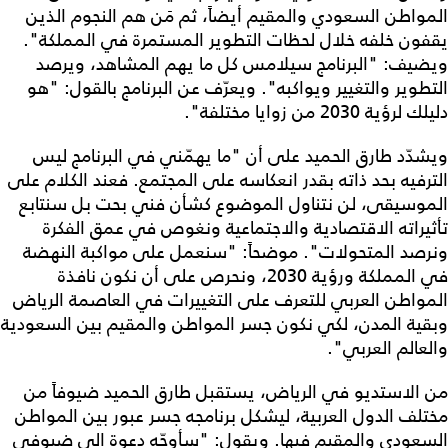
المواطن السعودي والمقيم أيضاً، ثم مَن هم النجوم الذين
يقفون خلفه خلال لحظات التطوير المستمرة في المملكة".
ويضيف: "البرنامج سيلامس كل ما يهم المشاهد، ويرصد
التطوير والتغيير ويواكبه". ويعرّف عن البرنامج بالقول: "هو
دليلك لرؤية 2030 من زوايا مختلفة".
ويشدّد طارق الحميد على أن "ما يهمّني في البرنامج ليس
الترفيه بحد ذاته بقدر انعكاسه على المجتمع. فعند الكلام على
الموسيقى، لن نتناول الموضوع كشأن فني بحت بل سنتابع
تأثيراته الاقتصادية والاجتماعية ونغوص في عمق الفكرة
ونرصد المتحولات". موضحاً: "سنعمل على مواكبة النهضة
في المملكة ورؤية 2030، ونحرص على أن نكون نافذة
المواطن العربي للتعرف على التغييرات في العاصمة الرياض
وبقية المدن، لكي نكون جسر المواطن والمقيم بين السعودية
والعالم العربي".
من الاستديو في الرياض، يستقبل طارق الحميد ضيوفاً من
مختلف الدول العربية، ليشكل برنامجه جسر عبور بين المواطن
السعودي والمقيم فيها. ويقول: "سأوجّه دعوة الى ضيوفي