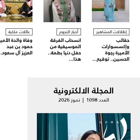
إطلالات المشاهير
أخبار النجوم
عائلات ملكية
حقائب
انسحاب الفرقة
وفاة والدة الأمير
وإكسسوارات
الموسيقية من
حمود بن عبد
الأميرة رجوة
حفل دنيا بطمة..
العزيز آل سعود..
الحسين.. توقيع...
هذا...
المجلة الالكترونية
العدد 1098 | تموز 2026