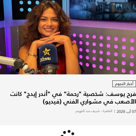
أخبار النجوم
فرح يوسف: شخصية "رحمة" في "أندر إيدج" كانت
الأصعب في مشواري الفني (فيديو)
07 آب 2026
|
القاهرة - شريف عبد الفهيم