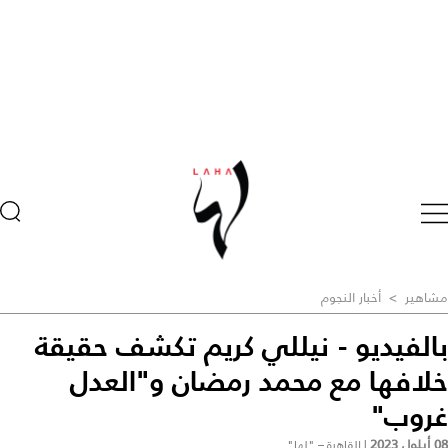
مشاهير
>
أخبار النجوم
بالفيديو - نيللي كريم تكشف حقيقة
خلافها مع محمد رمضان و"العدل
غروب"
08 أيلول 2023
|
القاهرة – "لها"