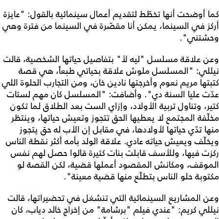
كما أوضحت أنها تخطّط لتقديم أعمال سينمائية بالقول: "عايزة
أركز في السينما، يمكن أنا مقصّرة في السينما من فترة وهي
وحشتني".
وعن علاقة مسلسل "ليه لأ" بتفاصيل حياتها الشخصية، قالت
نيللي: "المسلسل ملوش علاقة بحياتي طبعاً، هي قصة
كتبتها مريم نعوم وأخرجتها نادين خان، ومن التجارب الحلوة اللي
عدّت عليا السنة دي". وأضافت: "المسلسل كان مهم لستات
كتير، وتناول تربية الأولاد، وإزاي الست بعد الطلاق لما تكون
مخلّفة المجتمع لا يعطيها الحق تتجوز وتعيش حياتها، وينتظر
منها تدّي حياتها لأولادها، في مقابل إن الأب له حق يتجوز
ويخلّف ويعيش حياته عادي. علاقة الولد بأمه أكثر نقطة الناس
ركزت فيها، وللأسف قابلت بنات كتيرة قالوا حصل لهم نفس
الموقف، ومكانش المقصود أعملها قضية، لكن القصة لو
مكتوبة حلو الناس بتطلّع منها قضية معينة".
وعن المشاريع السينمائية التي تنشغل في تحضيراتها، قالت
نيللي كريم: "عندي فيلم "برشامة" من إخراج خالد دياب، كان