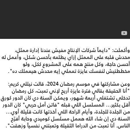
وأكملت: "دايماً شركات الإنتاج مفيش عندنا إدارة ممثل،
محدش قلبه على الممثل إزاي يطلعه بأحسن شكل، وأعمل له
أحسن حاجة، وكل منتج همه على المشروع ككل، ولو
مخططتيش لنفسك عايزة تعملي إيه محدش هيعملك ده".
وعن مشاركتها في موسم رمضان 2024، قالت نيللي كريم:
"أنا الحقيقة بقالي فترة عايزة أريح لإني تعبت، كل رمضان
تدخلي تشتغلي أربعة شهور، ويمكن السنة دي كان الدور كورق
أقل بكثير... المسلسل اللي قبله "فاتن أمل حربي" كان الدور
من الجلدة للجلدة، وأيام الراحة اللي أخذتها كانت قليلة أوي...
السنة دي إن شاء الله هعمل مسلسل كوميدي وحابة أفرّح
الناس. أنا تعبت من الدراما الثقيلة وتعبتني نفسياً وزهقت".