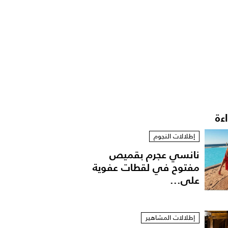
اءة
إطلالات النجوم
نانسي عجرم بقميص
مفتوح في لقطات عفوية
على...
إطلالات المشاهير