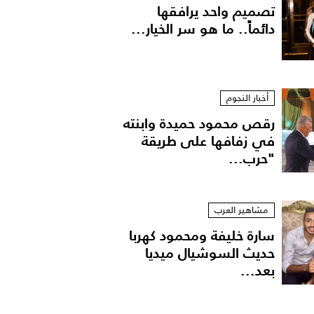
تصميم واحد يرافقها
دائماً.. ما هو سر الخيار...
أخبار النجوم
رقص محمود حميدة وابنته
في زفافها على طريقة
"حرب...
مشاهير العرب
سارة خليفة ومحمود كهربا
حديث السوشيال ميديا
بعد...