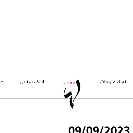
نساء ملهمات
لايف ستايل
صح