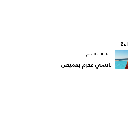
اءة
إطلالات النجوم
نانسي عجرم بقميص
مفتوح في لقطات عفوية
على...
مشاهير العرب
الإعلامية داليا فؤاد تهدّد
باللجوء الى القضاء...