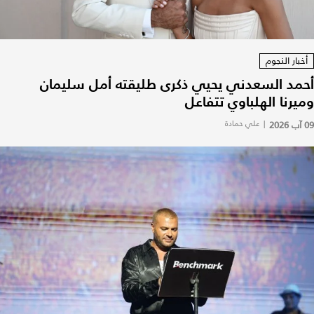
أخبار النجوم
أحمد السعدني يحيي ذكرى طليقته أمل سليمان
وميرنا الهلباوي تتفاعل
09 آب 2026
|
علي حمادة