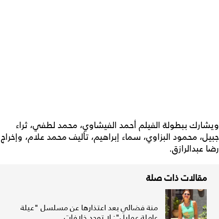
ويشارك ببطولة الفيلم أحمد الفيشاوي، محمد لطفي، ثراء
جبيل، محمود البزاوي، سماء إبراهيم، تأليف محمد علام، وإخراج
رضا عبدالرازق.
مقالات ذات صلة
منة فضالي بعد اعتذارها عن مسلسل "عيلة
عاملة عمايل": لا توجد خلافات