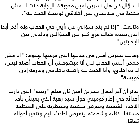
السؤال كان هل نسرين أمين محجبة؟، الإجابة كانت لا مش
محجبة في ملابسي بس أخلاقي كويسة الحمد لله".
وتابعت: "إذًا لم يتم سؤالي عن رأيي في الحجاب ولم أذكر أبدًا
أنني ضده، هناك فرق كبير بين السؤالين وبالتالي بين
الإجابتين".
وقالت نسرين أمين في حديثها الذي عرضها لهجوم: "أنا مش
ممكن ألبس الحجاب لأن أنا مبشوفش أن الحجاب أصله لبس،
لا ده أخلاق، وأنا الحمد لله راضية بأخلاقي وعارفة إني
كويسة".
يذكر أن آخر أعمال نسرين أمين كان فيلم "رهبة" الذي دارت
أحداثه في إطار كوميدي حول سيد رهبة الذي يعيش بأحد
الأحياء الشعبية ويفرض قبضته وسيطرته على المنطقة
مستغلاً ذكاءه وشجاعته ليتعرض لحادث أليم وتتغير أحواله
تمامًا.