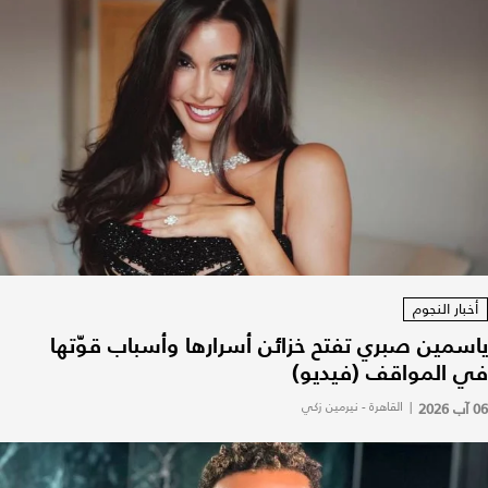
أخبار النجوم
ياسمين صبري تفتح خزائن أسرارها وأسباب قوّتها
في المواقف (فيديو)
06 آب 2026
|
القاهرة - نيرمين زكي