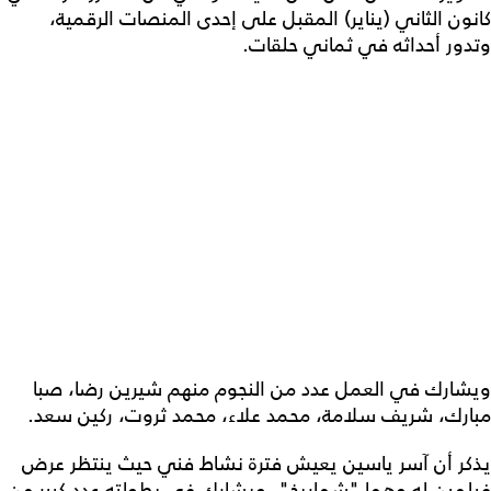
كانون الثاني (يناير) المقبل على إحدى المنصات الرقمية،
وتدور أحداثه في ثماني حلقات.
ويشارك في العمل عدد من النجوم منهم شيرين رضا، صبا
مبارك، شريف سلامة، محمد علاء، محمد ثروت، ركين سعد.
يذكر أن آسر ياسين يعيش فترة نشاط فني حيث ينتظر عرض
فيلمين له وهما "شماريخ"، ويشارك في بطولته عدد كبير من