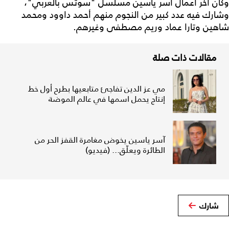
وكان آخر أعمال آسر ياسين مسلسل "سوتس بالعربي"،
وشارك فيه عدد كبير من النجوم منهم أحمد داوود ومحمد
شاهين وتارا عماد وريم مصطفى وغيرهم.
مقالات ذات صلة
مي عز الدين تفاجئ متابعيها بطرح أول خط
إنتاج يحمل اسمها في عالم الموضة
آسر ياسين يخوض مغامرة القفز الحر من
الطائرة ويعلّق... (فيديو)
شارك