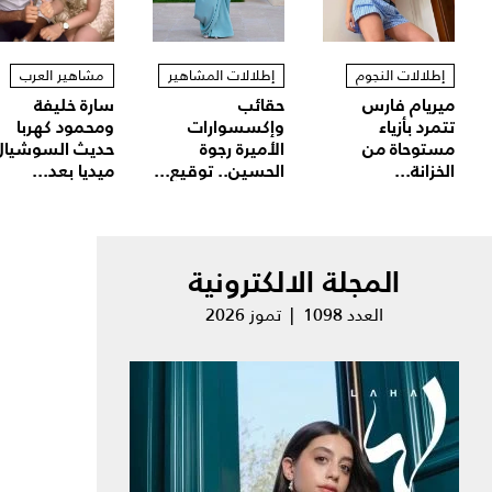
إطلالات النجوم
إطلالات المشاهير
مشاهير العرب
ميريام فارس
حقائب
سارة خليفة
تتمرد بأزياء
وإكسسوارات
ومحمود كهربا
مستوحاة من
الأميرة رجوة
حديث السوشيال
الخزانة...
الحسين.. توقيع...
ميديا بعد...
المجلة الالكترونية
العدد 1098 | تموز 2026