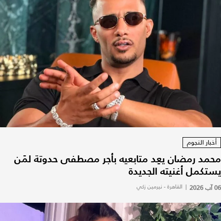
أخبار النجوم
محمد رمضان يعِد متابعيه بأجر مصطفى حدوتة لمَن
يستكمل أغنيته الجديدة
06 آب 2026
|
القاهرة - نيرمين زكي