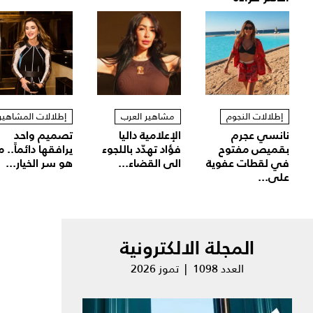
إطلالات النجوم
مشاهير العرب
إطلالات المشاهير
نانسي عجرم
الإعلامية داليا
تصميم واحد
بقميص مفتوح
فؤاد تهدّد باللجوء
يرافقها دائماً.. م
في لقطات عفوية
الى القضاء...
هو سر الخيار...
على...
المجلة الالكترونية
العدد 1098 | تموز 2026