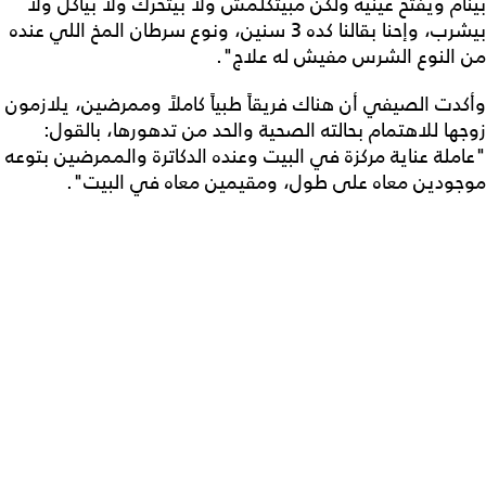
بينام ويفتح عينيه ولكن مبيتكلمش ولا بيتحرك ولا بياكل ولا
بيشرب، وإحنا بقالنا كده 3 سنين، ونوع سرطان المخ اللي عنده
من النوع الشرس مفيش له علاج".
وأكدت الصيفي أن هناك فريقاً طبياً كاملاً وممرضين، يلازمون
زوجها للاهتمام بحالته الصحية والحد من تدهورها، بالقول:
"عاملة عناية مركزة في البيت وعنده الدكاترة والممرضين بتوعه
موجودين معاه على طول، ومقيمين معاه في البيت".