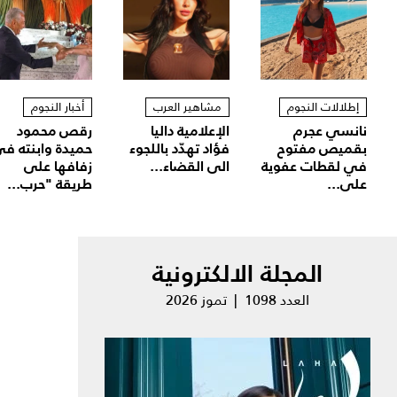
إطلالات النجوم
مشاهير العرب
أخبار النجوم
نانسي عجرم
الإعلامية داليا
رقص محمود
بقميص مفتوح
فؤاد تهدّد باللجوء
حميدة وابنته ف
في لقطات عفوية
الى القضاء...
زفافها على
على...
طريقة "حرب...
المجلة الالكترونية
العدد 1098 | تموز 2026