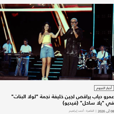
أخبار النجوم
عمرو دياب يراقص لجين خليفة نجمة "لولا البنات"
في "يلا ساحل" (فيديو)
08 آب 2026
|
القاهرة - أحمد إبراهيم