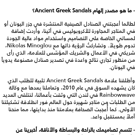
- ما هو مصدر إلهام Ancient Greek Sandals؟
لطالما أعجبتني الصنادل الصيفية المنتشرة في جزر اليونان أو
في المتاجر المجاورة للأكروبوليس في أثينا، وأردت إضافة
لمساتي الخاصة على التصاميم واستخدام مواد عالية الجودة
تدوم طويلاً. وتشاركتُ الرؤية ذاتها مع Nikolas Minoglou،
شريكي في الأعمال والشريك المؤسّس للعلامة، الذي رأى
من منظور تجاري نتائج واعدة في تصدير صنادل مصنوعة يدوياً
في اليونان.
وأطلقنا علامة Ancient Greek Sandals تلبية للطلب الذي
كان يشهده السوق في عام 2010، وتعاملنا بعدها مع وكالة
Rainbowwave في لندن التي وثقت بأعمالنا، لنتلقى العديد
من الطلبات من متاجر شهيرة حول العالم فور انطلاقة تشكيلتنا
الأولى. كما أُُعجبت الصحافة بعلامتنا منذ بدايتها، مما منحنا
أملاً بمستقبل واعد.
- تتسم تصاميمك بالراحة والبساطة والأناقة، أخبرينا عن