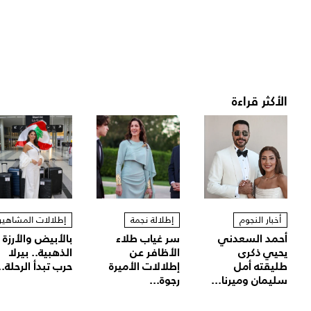
الأكثر قراءة
أخبار النجوم
إطلالة نجمة
إطلالات المشاهير
أحمد السعدني
سر غياب طلاء
بالأبيض والأرزة
يحيي ذكرى
الأظافر عن
الذهبية.. بيرلا
طليقته أمل
إطلالات الأميرة
حرب تبدأ الرحلة..
سليمان وميرنا...
رجوة...