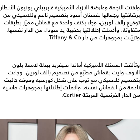
ولفتت النجمة وعارضة الأزياء الأميركية غابرييلي يونيون الأنظار
برشاقتها وجمالها بفستان أسود بتصميم ناعم وكلاسيكي من
توقيع رالف لورين، وجاء بكتف واحدة مع قماش مميّز بطبقات
متفاوتة، وأكملت إطلالتها بحقيبة يد سوداء من الدار نفسها.
وتزيّنت بمجوهرات من دار Tiffany & Co.
وتألقت الممثلة الأميركية أماندا سيفريد ببدلة لامعة بلون
الأوف وايت بقماش مطبّع من تصميم رالف لورين، وجاءت
بتصميم كلاسيكي مع توب على شكل كورسيه وفوقه جاكيت
ناعمة من القماش نفسه. وأكملت إطلالتها بمجوهرات ماسية
من الدار الفرنسية العريقة Cartier.