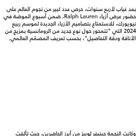
بعد غياب لأربع سنوات، حرص عدد كبير من نجوم العالم على
حضور عرض أزياء Ralph Lauren، ضمن أسبوع الموضة في
نيويورك، للاستمتاع بتصاميم الأزياء الجديدة لموسم ربيع
2024 التي "تتمحور حول نوع جديد من الرومانسية بمزيج من
الأناقة ودقة التفاصيل"، بحسب تعريف المصمّم العالمي.
وكانت النجمة جينيفر لوبيز من أبرز الحاضرين، حيث تألقت