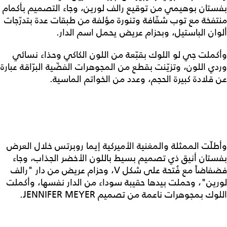
بفستان بوهيمي من توقيع رالف لورين، وجاء التصميم بأكمام
منتفخة مع توب شفّافة وتنورة مؤلفة من طبقات عدة بتدرّجات
ألوان الباستيل، وبحزام عريض يحمل اسم الدار.
وأكملت جي لو اللوك بقبّعة من اللون الكاكي وحذاء نسائي
وردي اللون، وتزيّنت بقطع من المجوهرات الفضّية البرّاقة عبارة
عن قلادة كبيرة الحجم، وعدد من الخواتم الماسية.
وأطلّت الممثلة والمغنية الأميركية إيما روبرتس خلال العرض
بفستان أنيق ذي تصميم بسيط باللون الأخضر الجذاب، وجاء
فضفاضاً مع فُتحة على شكل V، وحزام عريض من دار "رالف
لورين"، وحملت بيدها حقيبة سوداء من الدار نفسها، وأكملت
اللوك بمجوهرات ناعمة من تصميم JENNIFER MEYER.