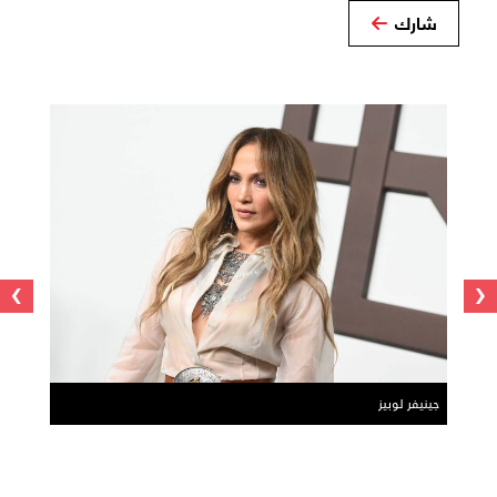
شارك
›
‹
جينيفر لوبيز