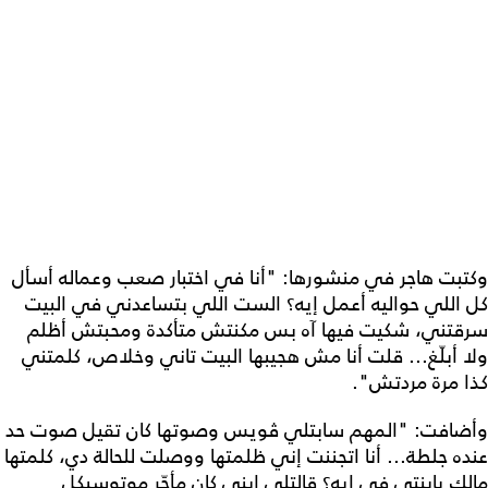
وكتبت هاجر في منشورها: "أنا في اختبار صعب وعماله أسأل
كل اللي حواليه أعمل إيه؟ الست اللي بتساعدني في البيت
سرقتني، شكيت فيها آه بس مكنتش متأكدة ومحبتش أظلم
ولا أبلّغ... قلت أنا مش هجيبها البيت تاني وخلاص، كلمتني
كذا مرة مردتش".
وأضافت: "المهم سابتلي ڤويس وصوتها كان تقيل صوت حد
عنده جلطة... أنا اتجننت إني ظلمتها ووصلت للحالة دي، كلمتها
مالك يابنتي في إيه؟ قالتلي ابني كان مأجّر موتوسيكل