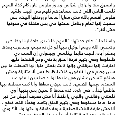
واتسرق منه والراجل شرّاني وعاوز فلوس عاوز كام كذا، المهم
كلّمت الناس اللي كانت بتساعدهم كلهم في البيت ولمّينا
فلوس أقسم بالله مش معايا أساساً وروحتلها البيت، بس
حسيت إنها تمام وبكامل صحتها هي بس متقلة في صوتها
مش أكتر".
واستكملت هاجر حديثها: "المهم قلت دي حاجة لربنا وخلاص
وحسبي الله ونِعم الوكيل فيها لو كل ده فيلم، وسافرت بعدها
بعشر أيام، لقيت ظابط بيكلّمني وبيقولي إن الست دي
ظبطوها وهي بتبيع فردة الحلق بتاعتي ومع الضغط عليها
اعترفت إنها سرقتني وإنها كانت بتمثل عليا إنها اتجلطت ما بين
سين وجيم في التليفون، قلت للظابط بس أنا متنازلة ومش
هينفع تتسجن عشان هي عندها أولاد صغيرين العفو عند
المقدرة وبنتها الصغيرة كانت بتيجي معاها وأنا كنت متعلقة بيها
عاطفياً جداً... هي زئردة كده عندها 9 سنين بس بحبها أوي
كلّمتني وقالتلي والنبي يا طنط أنا مش هعرف أعيش من غير
ماما، ماما مسكوها وهي بتبيع الحلق بتاعك وفجأة الخط قطع...
أنا مش عارفة البنت الصغيرة عارفة حقيقة والدتها ولا لأ؟ ودي
بالنسبالي بجد قصة تانية أسوأ من كل الموضوع ده".