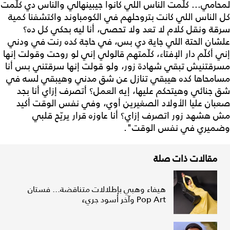
لمحامي... كلّمت الناس اللي كانوا جيبينهالي والناس دي كلّمت
كل الناس اللي كانت بتروحلهم في الكومباوند واكتشفنا كمية
سرقة ونقل كلام لا تعد ولا تحصى، أنا ليه بحكي كل ده؟
علشان الحتة اللي جاية دي بس، في حاجة كده رنت في ودني
إني أكلّم دار الإفتاء، كلّمتهم قالولي إني لو روحت وقولت إنها
مسرقتنيش تبقي شهادة زور، ولو قولت إنها سرقتني بس أنا
مسامحاها كده هيبقي تنازل عن شق مدني وهيبقي لسه في
شق جنائي وهيتحكم عليها، إيه العمل؟ أتصرف إزاي أنا بجد
صعبان عليا الأولاد الصغيرين أوي، وفي نفس الوقت أكيد
مش هشهد زور اتصرف إزاي؟ أنا عاوزه قرار يريّح قلبي
وضميري في نفس الوقت".
مقالات ذات صلة
هيفاء وهبي بإطلالات متناقضة... فستان
Pop Art وآخر أسود جريء