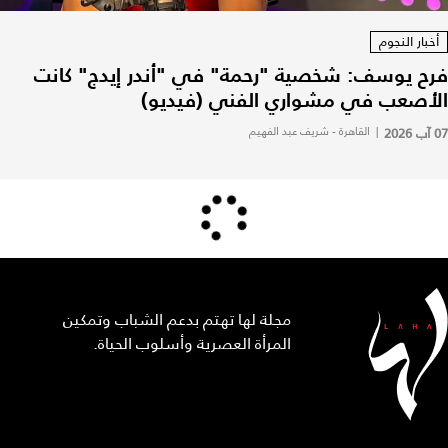
أخبار النجوم
فرح يوسف: شخصية "رحمة" في "أندر إيدج" كانت
الأصعب في مشواري الفني (فيديو)
07 آب 2026
|
القاهرة - شريف عبد الفهيم
مجلة لها تهتم بدعم الشباب وتمكين
المرأة العصرية وأسلوب الحياة.