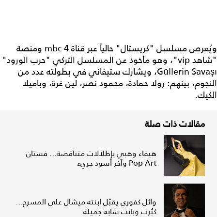
ويُعرص مسلسل "كريستال" حالياً عبر قناة mbc 4 ومنصة
"شاهد vip"، وهو مأخوذ عن المسلسل التركي "حرب الورود"
Güllerin Savaşı، ويشارك ستيفاني في بطولته عدد من
النجوم، بينهم: رولا حمادة، محمود نصر، لين غرة، وباميلا
الكيك.
مقالات ذات صلة
هيفاء وهبي بإطلالات متناقضة... فستان
Pop Art وآخر أسود جريء
وائل كفوري يقبّل ابنته ميشال على المسرح...
كبُرت وباتت شابة جميلة