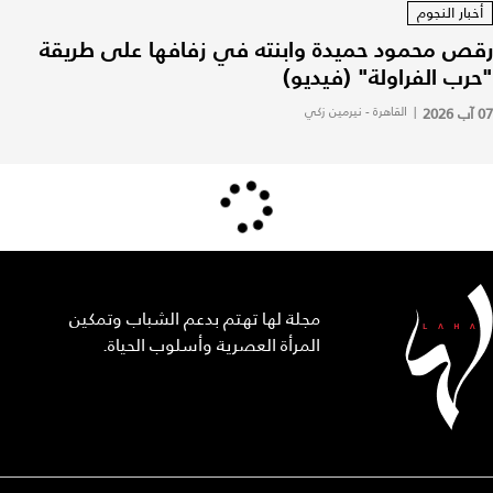
أخبار النجوم
رقص محمود حميدة وابنته في زفافها على طريقة
"حرب الفراولة" (فيديو)
07 آب 2026
|
القاهرة - نيرمين زكي
مجلة لها تهتم بدعم الشباب وتمكين
المرأة العصرية وأسلوب الحياة.