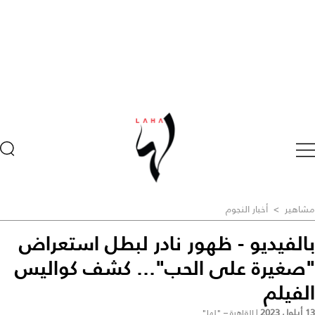
مشاهير
>
أخبار النجوم
بالفيديو - ظهور نادر لبطل استعراض
"صغيرة على الحب"... كشف كواليس
الفيلم
13 أيلول 2023
|
القاهرة – "لها"