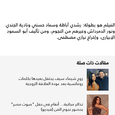
الفيلم هو بطولة: رشدي أباظة وسعاد حسني ونادية الجندي
ونور الدمرداش وغيرهم من النجوم، ومن تأليف أبو السعود
الإبيارى، وإخراج نيازي مصطفى.
مقالات ذات صلة
زوج شيماء سيف يحتفل بعيدها بكلمات
رومانسية بعد عودة العلاقة الزوجية
تذاكر مجانية... أنغام في حفل "صوت مصر"
بحضور نجوم الفن (فيديو)