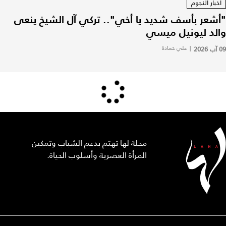
أخبار النجوم
"أشعر بأسف شديد يا أخي".. تركي آل الشيخ ينعى
والد ليونيل ميسي
09 آب 2026
|
علي حمادة
مجلة لها تهتم بدعم الشباب وتمكين
المرأة العصرية وأسلوب الحياة.