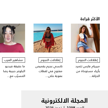
الأكثر قراءة
إطلالات النجوم
إطلالات النجوم
مشاهير العرب
ميريام فارس تتمرد
نانسي عجرم بقميص
ما حقيقة فيديو
بأزياء مستوحاة من
مفتوح في لقطات
البلوغر حبيبة رضا
الخزانة...
عفوية على...
المسرّب مع...
المجلة الالكترونية
العدد 1098 | تموز 2026