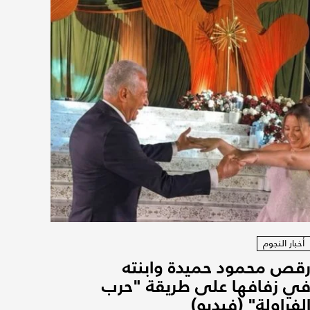
أخبار النجوم
قص محمود حميدة وابنته
ي زفافها على طريقة "حرب
لفراولة" (فيديو)