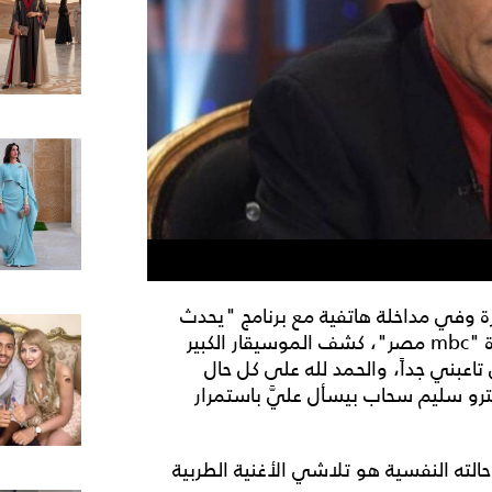
رة وفي مداخلة هاتفية مع برنامج "يحدث
في مصر" الذي يقدّمه الإعلامي شريف عامر عبر قناة "mbc مصر"، كشف الموسيقار الكبير
اعبني جداً، والحمد لله على كل حال
و سليم سحاب بيسأل عليَّ باستمرار
حالته النفسية هو تلاشي الأغنية الطربية