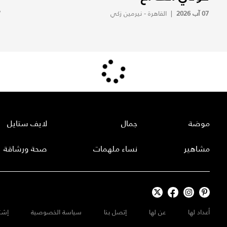
07 آب 2026
|
القاهرة - نيرمين زكي
7
موضة
جمال
لايف ستايل
مشاهير
نساء ملهمات
صحة ورشاقة
أعداد لها
عن لها
إتصل بنا
سياسة الخصوصية
إشت