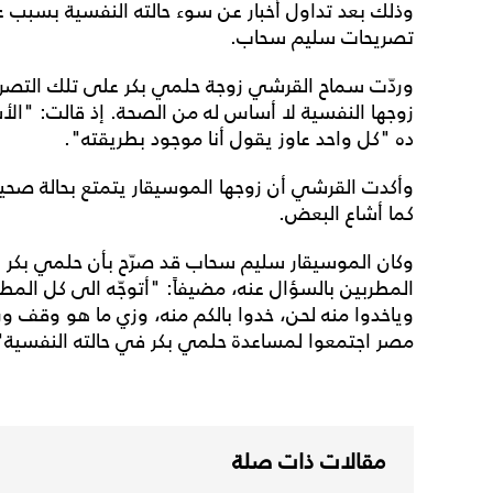
وذلك بعد تداول أخبار عن سوء حالته النفسية بسبب ع
تصريحات سليم سحاب.
وردّت سماح القرشي زوجة حلمي بكر على تلك التصريحا
زوجها النفسية لا أساس له من الصحة. إذ قالت: "الأس
ده "كل واحد عاوز يقول أنا موجود بطريقته".
وأكدت القرشي أن زوجها الموسيقار يتمتع بحالة صحية 
كما أشاع البعض.
وكان الموسيقار سليم سحاب قد صرّح بأن حلمي بكر 
المطربين بالسؤال عنه، مضيفاً: "أتوجّه الى كل المطر
وياخدوا منه لحن، خدوا بالكم منه، وزي ما هو وقف وراك
مصر اجتمعوا لمساعدة حلمي بكر في حالته النفسية"
مقالات ذات صلة