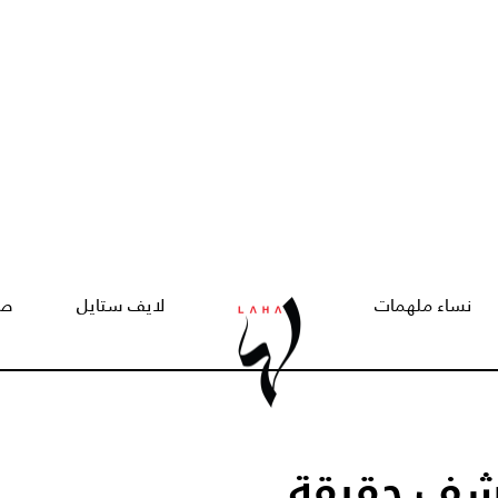
نساء ملهمات
لايف ستايل
صح
كشف حقيقة