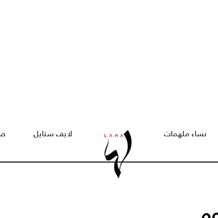
نساء ملهمات
لايف ستايل
صح
وم