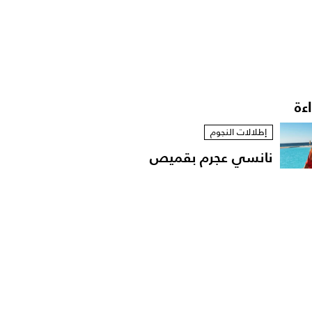
اءة
إطلالات النجوم
نانسي عجرم بقميص
مفتوح في لقطات عفوية
على...
مشاهير العرب
الإعلامية داليا فؤاد تهدّد
باللجوء الى القضاء...