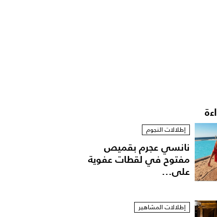
اءة
إطلالات النجوم
نانسي عجرم بقميص
مفتوح في لقطات عفوية
على...
إطلالات المشاهير