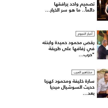
تصميم واحد يرافقها
دائماً.. ما هو سر الخيار...
أخبار النجوم
رقص محمود حميدة وابنته
في زفافها على طريقة
"حرب...
مشاهير العرب
سارة خليفة ومحمود كهربا
حديث السوشيال ميديا
بعد...