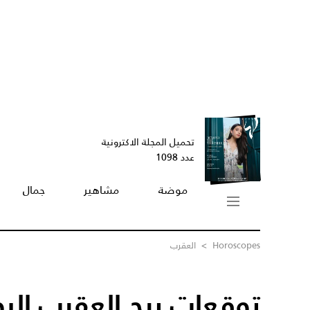
تحميل المجلة الاكترونية
عدد 1098
موضة
مشاهير
جمال
Horoscopes
>
العقرب
توقعات برج العقرب الي