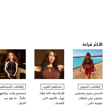
الأكثر قراءة
إطلالات النجوم
مشاهير العرب
إطلالات المشاهير
نانسي عجرم بقميص
الإعلامية داليا فؤاد
تصميم واحد يرافقها
مفتوح في لقطات
تهدّد باللجوء الى
دائماً.. ما هو سر
عفوية على...
القضاء...
الخيار...