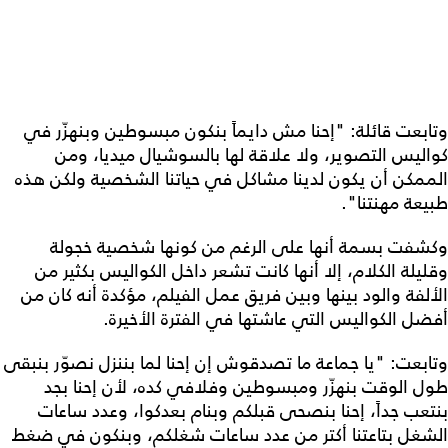
وتابعت قائلة: "إحنا مش دايماً بنكون مبسوطين وبنهزّر في
كواليس التصوير، ولا علاقة لها بالسوشيال ميديا، ومن
الممكن أن يكون لدينا مشاكل في حياتنا الشخصية ولكن هذه
طبيعة مهنتنا".
وكشفت بسمة أنها على الرغم من كونها شخصية خجولة
وقليلة الكلام، إلا أنها كانت تشعر داخل الكواليس بكثير من
الألفة والود بينها وبين فريق عمل الفيلم، مؤكدة أنه كان من
أفضل الكواليس التي عاشتها في الفترة الأخيرة.
وتابعت: "يا جماعة ما تصدقوش إن إحنا لما بننزل نصوّر بنبقى
طول الوقت بنهزّر ومبسوطين وفلافي كده، لأن إحنا بجد
بنتعب جداً، إحنا بنصحى قبلكم وبنام بعدكوا، وعدد ساعات
الشغل بتاعتنا أكتر من عدد ساعات شغلكم، وبنكون في ضغط