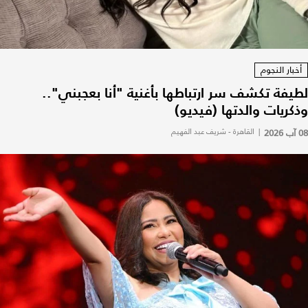
أخبار النجوم
لطيفة تكشف سر ارتباطها بأغنية "أنا بعجبني"..
وذكريات والدتها (فيديو)
08 آب 2026
|
القاهرة - شريف عبد الفهيم