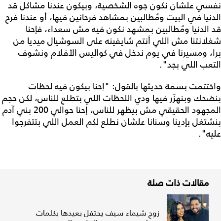
نفسي علشان نكون جوه الشخصية، وبيكون عندنا مشاكل قد
الدنيا في البيت ومُطالبين بمشاهد فرحانين فيها، أو عندنا فرح
قد الدنيا ومُطالبين بمشهد نكون فيه مش سعداء، فإحنا
شغلانتنا مش اللي أنتم شايفينه على السوشيال ميديا من
برا، ومسيرنا في يوم ندخل في كواليس الأفلام ونشوف
التعب اللي بجد".
واختتمت بسمة حديثها بالقول: "إحنا بيكون فيه لحظات
بنضحك وبنهزّر فيها ودي اللحظات اللي بتطلع للناس، لكن حجم
المجهود الحقيقي مش بيظهر للناس، إحنا حوالي 200 بني آدم
بنشتغل بإدينا وسنانا علشان نطلع لكم العمل اللي بتتفرجوا
عليه".
مقالات ذات صلة
زوج شيماء سيف يحتفل بعيدها بكلمات