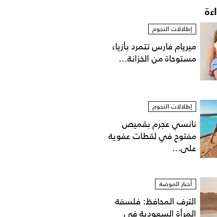
اءة
إطلالات النجوم
ميريام فارس تتمرد بأزياء
مستوحاة من الخزانة...
إطلالات النجوم
نانسي عجرم بقميص
مفتوح في لقطات عفوية
على...
أخبار الموضة
الترف المحافظ: فلسفة
المرأة السعودية في