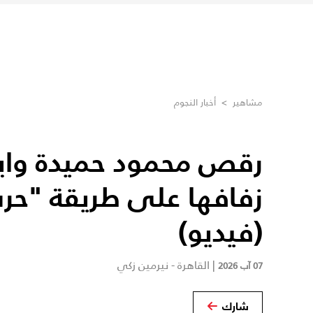
مشاهير
>
أخبار النجوم
رقص محمود حميدة واب
زفافها على طريقة "حرب
(فيديو)
|
القاهرة - نيرمين زكي
07 آب 2026
شارك