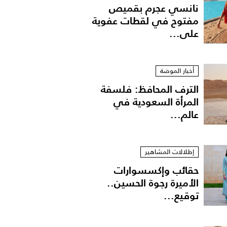
نانسي عجرم بقميص
مفتوح في لقطات عفوية
على...
أخبار الموضة
الترف المحافظ: فلسفة
المرأة السعودية في
عالم...
إطلالات المشاهير
حقائب وإكسسوارات
الأميرة رجوة الحسين..
توقيع...