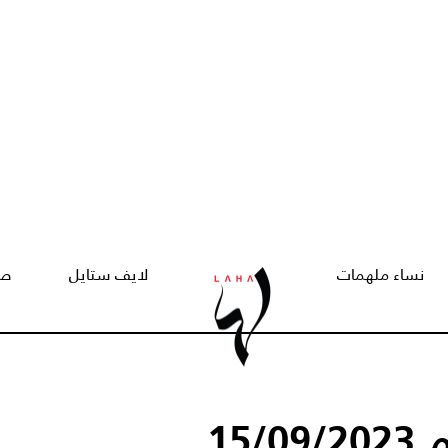
نساء ملهمات
لايف ستايل
صح
15