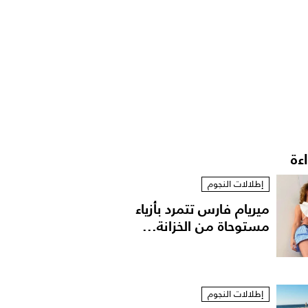
اءة
إطلالات النجوم
ميريام فارس تتمرد بأزياء
مستوحاة من الخزانة...
إطلالات النجوم