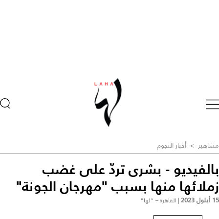
مشاهير
>
أخبار النجوم
بالفيديو - بشرى تردّ على غضب
زملائها منها بسبب "مهرجان الجونة"
15 أيلول 2023
|
القاهرة – "لها"