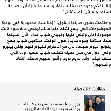
إننا بنقدّم وجوه جديدة للسينما، والسينما عايزة أن الصناعة
تستمر ونفرش للمستقبل".
واختتمت بشرى حديثها بالقول: "إحنا عندنا محدودية في نوعية
الموضوعات اللي ينفع نتكلم عنها فإنك ترجّعي حالة حلوة كانت
موجودة زمان وتبني عليها وتجيبي شباب جداد، لأن السينما
عندنا محتاجة وجوه جديدة طول الوقت. محتاجين شباب ينفع
يكونوا نجوم سينما، لأن مع الاحترام للنجوم كلهم ولكن بيكبروا
وفي أدوار في سن معينة تتطلب شباب صغير، وده اللي
حققه فيلم أولاد حريم كريم وأثنوا عليهم معظم النقاد
والجمهور".
مقالات ذات صلة
زوج شيماء سيف يحتفل بعيدها بكلمات
رومانسية بعد عودة العلاقة الزوجية