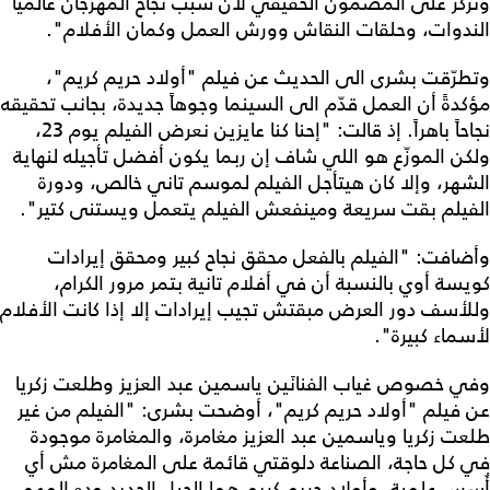
ونركّز على المضمون الحقيقي لأن سبب نجاح المهرجان عالمياً
الندوات، وحلقات النقاش وورش العمل وكمان الأفلام".
وتطرّقت بشرى الى الحديث عن فيلم "أولاد حريم كريم"،
مؤكدةً أن العمل قدّم الى السينما وجوهاً جديدة، بجانب تحقيقه
نجاحاً باهراً. إذ قالت: "إحنا كنا عايزين نعرض الفيلم يوم 23،
ولكن الموزّع هو اللي شاف إن ربما يكون أفضل تأجيله لنهاية
الشهر، وإلا كان هيتأجل الفيلم لموسم تاني خالص، ودورة
الفيلم بقت سريعة ومينفعش الفيلم يتعمل ويستنى كتير".
وأضافت: "الفيلم بالفعل محقق نجاح كبير ومحقق إيرادات
كويسة أوي بالنسبة أن في أفلام تانية بتمر مرور الكرام،
وللأسف دور العرض مبقتش تجيب إيرادات إلا إذا كانت الأفلام
لأسماء كبيرة".
وفي خصوص غياب الفنانَين ياسمين عبد العزيز وطلعت زكريا
عن فيلم "أولاد حريم كريم"، أوضحت بشرى: "الفيلم من غير
طلعت زكريا وياسمين عبد العزيز مغامرة، والمغامرة موجودة
في كل حاجة، الصناعة دلوقتي قائمة على المغامرة مش أي
أُسس علمية، وأولاد حريم كريم هما الجيل الجديد وده المهم