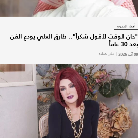
أخبار النجوم
"حان الوقت لأقول شكراً".. طارق العلي يودع الفن
بعد 30 عاماً
09 آب 2026
|
علي حمادة