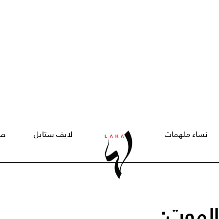
نساء ملهمات
لايف ستايل
صح
الموت: