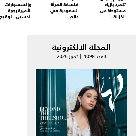
تتمرد بأزياء
فلسفة المرأة
وإكسسوارات
مستوحاة من
السعودية في
الأميرة رجوة
الخزانة...
عالم...
الحسين.. توقيع.
المجلة الالكترونية
العدد 1098 | تموز 2026