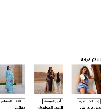
الأكثر قراءة
إطلالات النجوم
أخبار الموضة
إطلالات المشاهير
ميريام فارس
الترف المحافظ:
حقائب