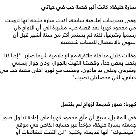
سارة خليفة: كانت أكبر قصة حب في حياتي
وفي تصريحات إعلامية سابقة، أكدت سارة خليفة أنها تزوجت
من محمود كهربا بعد قصة حب، مشيرةً الى أن الزواج كان
رسمياً وشرعياً، لكنه لم يستمر أكثر من ستة أشهر قبل أن
ينتهي بالانفصال لأسباب شخصية.
وقالت خلال مداخلة هاتفية مع الإعلامية شيما صابر: "إحنا كنا
بنحب بعض جداً، وقصتنا انتهت بالجواز، وكان جواز رسمي
وشرعي وعلى يد مأذون، وعشت مع كهربا أحلى قصة حب في
حياتي، لكن محصلش نصيب".
كهربا: صور قديمة لزواج لم يكتمل
في المقابل، سبق أن علّق محمود كهربا على إعادة تداول صور
جمعته بسارة خليفة، مؤكداً عبر حسابه الخاص في موقع
"فيسبوك" أنها قديمة، وكتب: "لن ألتفت للشائعات أو