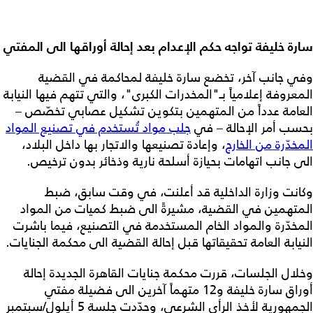
سارة خليفة تواجه حكم الإعدام بعد إحالة أوراقها الى المفتي
وفي جانب آخر، تخضع سارة خليفة لمحاكمة في القضية
المعروفة إعلامياً بـ"المخدرات الكبرى"، والتي تتهم فيها النيابة
العامة عدداً من المتهمين بتكوين تشكيل عصابي تخصّص –
بحسب أمر الإحالة – في
جلب مواد تُستخدم في تصنيع المواد
المخدّرة من الخارج
، وإعادة تصنيعها والاتجار بها داخل البلاد،
الى جانب اتهامات بحيازة أسلحة نارية وذخائر بدون ترخيص.
وكانت وزارة الداخلية قد أعلنت، في وقت سابق، ضبط
المتهمين في القضية، مشيرةً الى ضبط كميات من المواد
المخدّرة والمواد الخام المستخدمة في التصنيع، فيما باشرت
النيابة العامة تحقيقاتها قبل إحالة القضية الى محكمة الجنايات.
وخلال الجلسات، قررت محكمة جنايات القاهرة الجديدة إحالة
أوراق سارة خليفة و12 متهماً آخرين الى فضيلة مفتي
الجمهورية لأخذ الرأي الشرعي، وحدّدت جلسة 5 أيلول/سبتمبر