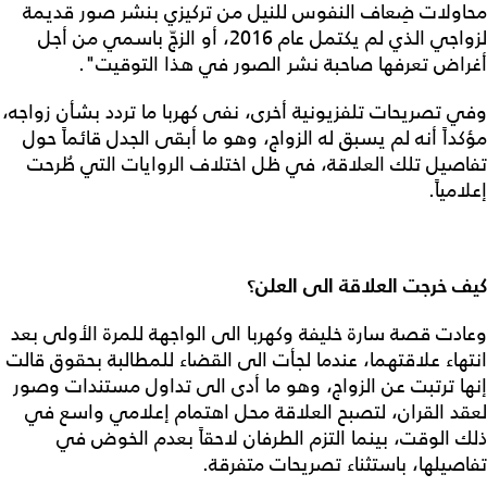
محاولات ضِعاف النفوس للنيل من تركيزي بنشر صور قديمة
لزواجي الذي لم يكتمل عام 2016، أو الزجّ باسمي من أجل
أغراض تعرفها صاحبة نشر الصور في هذا التوقيت".
وفي تصريحات تلفزيونية أخرى، نفى كهربا ما تردد بشأن زواجه،
مؤكداً أنه لم يسبق له الزواج، وهو ما أبقى الجدل قائماً حول
تفاصيل تلك العلاقة، في ظل اختلاف الروايات التي طُرحت
إعلامياً.
كيف خرجت العلاقة الى العلن؟
وعادت قصة سارة خليفة وكهربا الى الواجهة للمرة الأولى بعد
انتهاء علاقتهما، عندما لجأت الى القضاء للمطالبة بحقوق قالت
إنها ترتبت عن الزواج، وهو ما أدى الى تداول مستندات وصور
لعقد القران، لتصبح العلاقة محل اهتمام إعلامي واسع في
ذلك الوقت، بينما التزم الطرفان لاحقاً بعدم الخوض في
تفاصيلها، باستثناء تصريحات متفرقة.