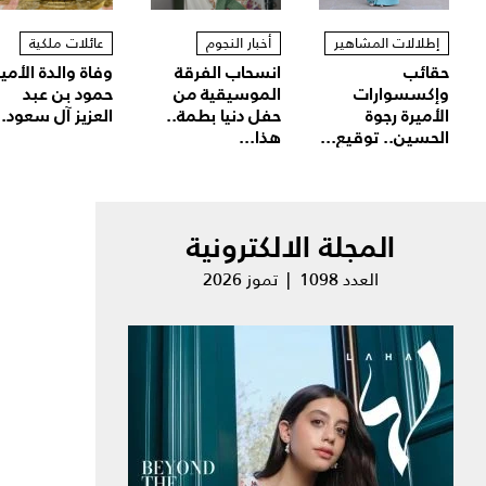
إطلالات المشاهير
أخبار النجوم
عائلات ملكية
حقائب
انسحاب الفرقة
وفاة والدة الأمير
وإكسسوارات
الموسيقية من
حمود بن عبد
الأميرة رجوة
حفل دنيا بطمة..
العزيز آل سعود..
الحسين.. توقيع...
هذا...
المجلة الالكترونية
العدد 1098 | تموز 2026