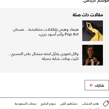
موسم الرياض.
مقالات ذات صلة
هيفاء وهبي بإطلالات متناقضة... فستان
Pop Art وآخر أسود جريء
وائل كفوري يقبّل ابنته ميشال على المسرح...
كبُرت وباتت شابة جميلة
شارك
هاجر الخشاب
مشاهير الفن
نجوم الخليج
نجمات السعودية