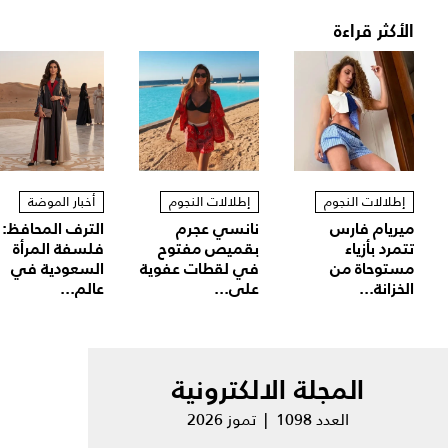
الأكثر قراءة
إطلالات النجوم
إطلالات النجوم
أخبار الموضة
ميريام فارس
نانسي عجرم
الترف المحافظ:
تتمرد بأزياء
بقميص مفتوح
فلسفة المرأة
مستوحاة من
في لقطات عفوية
السعودية في
الخزانة...
على...
عالم...
المجلة الالكترونية
العدد 1098 | تموز 2026