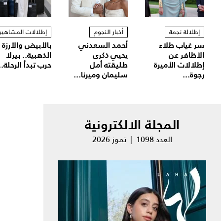
إطلالة نجمة
أخبار النجوم
إطلالات المشاهير
سر غياب طلاء
أحمد السعدني
بالأبيض والأرزة
الأظافر عن
يحيي ذكرى
الذهبية.. بيرلا
إطلالات الأميرة
طليقته أمل
حرب تبدأ الرحلة..
رجوة...
سليمان وميرنا...
المجلة الالكترونية
العدد 1098 | تموز 2026