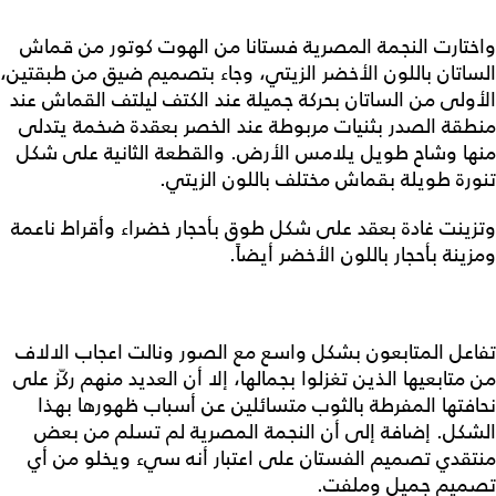
واختارت النجمة المصرية فستانا من الهوت كوتور من قماش
الساتان باللون الأخضر الزيتي، وجاء بتصميم ضيق من طبقتين،
الأولى من الساتان بحركة جميلة عند الكتف ليلتف القماش عند
منطقة الصدر بثنيات مربوطة عند الخصر بعقدة ضخمة يتدلى
منها وشاح طويل يلامس الأرض. والقطعة الثانية على شكل
تنورة طويلة بقماش مختلف باللون الزيتي.
وتزينت غادة بعقد على شكل طوق بأحجار خضراء وأقراط ناعمة
ومزينة بأحجار باللون الأخضر أيضاً.
تفاعل المتابعون بشكل واسع مع الصور ونالت اعجاب الالاف
من متابعيها الذين تغزلوا بجمالها، إلا أن العديد منهم ركّز على
نحافتها المفرطة بالثوب متسائلين عن أسباب ظهورها بهذا
الشكل. إضافة إلى أن النجمة المصرية لم تسلم من بعض
منتقدي تصميم الفستان على اعتبار أنه سيء ويخلو من أي
تصميم جميل وملفت.