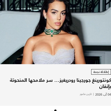
إطلالة نجمة
كونتورينغ جورجينا رودريغيز... سر ملامحها المنحوتة
بإتقان
04 آب 2026
|
كارين فاعور