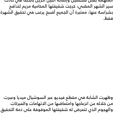
المتهمة بقتل شخصين وإصابة اثنين آخرين بالخطأ في حادث
سير الشهر المضي، خرجت شقيقتها المحامية مريم لتدافع
بشراسة عنها، معتبرة أن الجميع أصبح يرغب في تحقيق الشهرة
فقط.
وظهرت الشابة في مقطع فيديو عبر السوشيال ميديا وعبرت
من خلاله عن انزعاجها وامتعاضها من الاتهامات والفبركات
والهجوم الذي تتعرض له شقيقتها الموقوفة على ذمة التحقيق