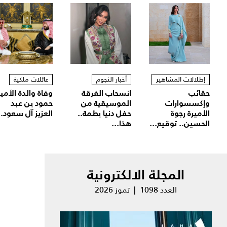
إطلالات المشاهير
أخبار النجوم
عائلات ملكية
حقائب
انسحاب الفرقة
وفاة والدة الأمير
وإكسسوارات
الموسيقية من
حمود بن عبد
الأميرة رجوة
حفل دنيا بطمة..
العزيز آل سعود..
الحسين.. توقيع...
هذا...
المجلة الالكترونية
العدد 1098 | تموز 2026