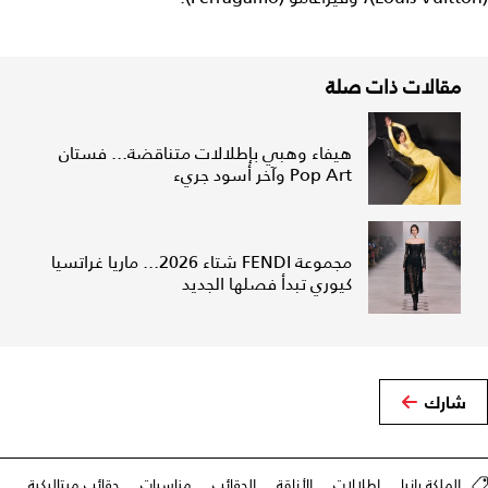
مقالات ذات صلة
هيفاء وهبي بإطلالات متناقضة... فستان
Pop Art وآخر أسود جريء
مجموعة FENDI شتاء 2026... ماريا غراتسيا
كيوري تبدأ فصلها الجديد
شارك
الملكة رانيا
إطلالات
الأناقة
الحقائب
مناسبات
حقائب ميتاليكية