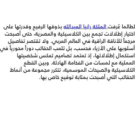
لطالما عُرفت
الملكة رانيا العبدالله
بذوقها الرفيع وقدرتها على
اختيار إطلالات تجمع بين الكلاسيكية والعصرية، حتى أصبحت
مرجعاً للأناقة الراقية في العالم العربي. ولا تقتصر تفاصيل
أسلوبها على الأزياء فحسب، بل تلعب الحقائب دوراً محورياً في
استكمال إطلالاتها، إذ تعتمد تصاميم تعكس شخصيتها
العملية مع لمسات من الفخامة الهادئة. وبين القطع
الكلاسيكية والصيحات الموسمية، تتكرر مجموعة من أنماط
الحقائب التي أصبحت بمثابة توقيع خاص بها.