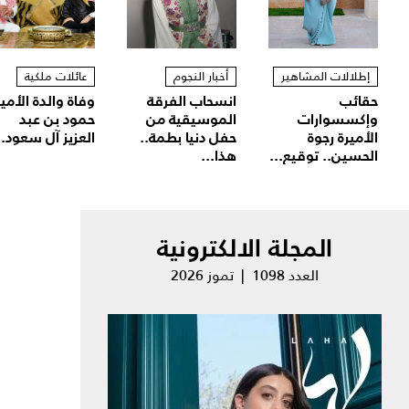
إطلالات المشاهير
أخبار النجوم
عائلات ملكية
حقائب
انسحاب الفرقة
وفاة والدة الأمير
وإكسسوارات
الموسيقية من
حمود بن عبد
الأميرة رجوة
حفل دنيا بطمة..
العزيز آل سعود..
الحسين.. توقيع...
هذا...
المجلة الالكترونية
العدد 1098 | تموز 2026