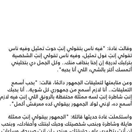
وقالت غادة: "فيه ناس بتقولي إنتِ حوت تمثيل وفيه ناس
تقولي إنتِ غول تمثيل، وفيه ناس تقولي إنتِ الشخصية
بتركبك لدرجة إن إحنا بنخاف منك.. وكل الجمل دي بتخليني
أتمسك أكتر بالشيء اللي أنا بحبه".
وعن متابعتها لتعليقات الجمهور دائمًا، قالت: "بحب أسمع
التعليقات.. أنا لازم أسمع من جمهوري كل شوية.. أنا بحبك
إنتِ شاطرة إنتِ لسه ممثلة محتفظة بالرونق اللي إنتِ فيه لازم
أسمع ده، لإني لولا الجمهور بيقولي كده معرفش أكمل".
واستكملت غادة حديثها قائلة: "الجمهور بيقولي إنتِ ممثلة
هايلة وشاطرة وبنحب شخصيتك وحبك لبنتك وأحفادك، وبنحب
إن أنتِ بتظهري على حقيقتك، وبنحب إن إنتِ صريحة، وساعات