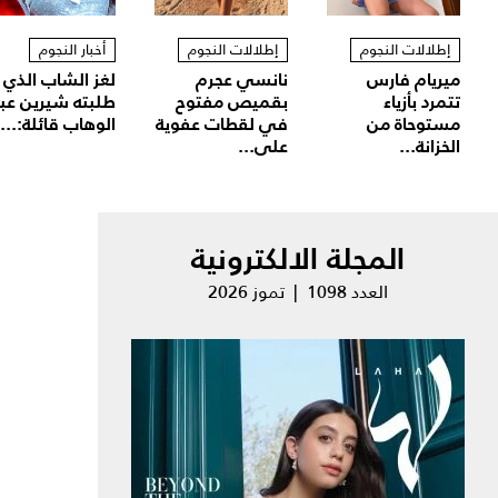
إطلالات النجوم
إطلالات النجوم
أخبار النجوم
ميريام فارس
نانسي عجرم
لغز الشاب الذي
تتمرد بأزياء
بقميص مفتوح
طلبته شيرين عب
مستوحاة من
في لقطات عفوية
الوهاب قائلة:...
الخزانة...
على...
المجلة الالكترونية
العدد 1098 | تموز 2026