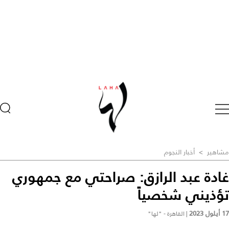
مشاهير
>
أخبار النجوم
غادة عبد الرازق: صراحتي مع جمهوري
تؤذيني شخصياً
17 أيلول 2023
|
القاهرة - "لها"