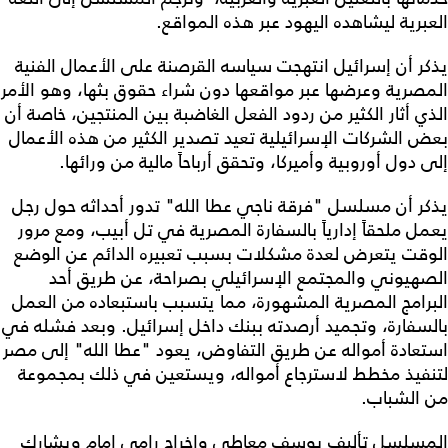
العبرية ليشاهده اليهود عبر هذه المواقع.
يذكر أن إسرائيل انتهجت سياسه القرصنة على الأعمال الفنية
المصرية وعرضها عبر مواقعها دون شراء حقوق بثها، وهو الأمر
الذي أثار الكثير من ردود الفعل الغاضبة بين المنتجين، خاصة أن
بعض الشركات الإسرائيلية تعيد تصدير الكثير من هذه الأعمال
إلى دول أوروبية وأميركا، وتحقق أرباحاً مالية من ورائها.
يذكر أن مسلسل "فرقة ناجي عطا الله" تدور أحداثه حول رجل
يعمل ملحقاً إدارياً بالسفارة المصرية في تل أبيب، ومع مرور
الوقت يتعرض لعدة مشكلات بسبب تعبيره الدائم عن الوضع
الصهيوني والمجتمع الإسرائيلي بصراحة، عن طريق أحد
البرامج المصرية المشهورة، مما يتسبب باستبعاده من العمل
بالسفارة، وتجميد أرصدته ببنك داخل إسرائيل. وبعد فشله في
استعادة أمواله عن طريق التفاوض، يعود "عطا الله" إلى مصر
لتنفيذ مخطط لاسترجاع أمواله، ويستعين في ذلك بمجموعة
من الشباب.
المسلسل تأليف يوسف معاطي وإخراج رامي إمام ويشارك