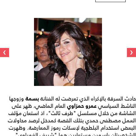
›
‹
حادث السرقة بالإكراه الذي تعرضت له الفنانة
بسمة
وزوجها
الناشط السياسي
عمرو حمزاوي
العام الماضي، ظهر على
الشاشة من خلال مسلسل "طرف ثالث"، اذ استعان مؤلف
العمل مصطفى حمدي بتلك القصة كمدخل لرصد محاولات
البعض استخدام البلطجية لإسكات رموز المعارضة. وظهرت
الشخصيتان باسمين مستعارين هما "شريف الغمراوي"