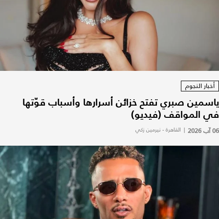
أخبار النجوم
ياسمين صبري تفتح خزائن أسرارها وأسباب قوّتها
في المواقف (فيديو)
06 آب 2026
|
القاهرة - نيرمين زكي