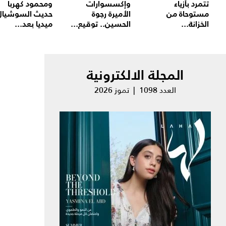
تتمرد بأزياء
وإكسسوارات
ومحمود كهربا
مستوحاة من
الأميرة رجوة
حديث السوشيال
الخزانة...
الحسين.. توقيع...
ميديا بعد...
المجلة الالكترونية
العدد 1098 | تموز 2026