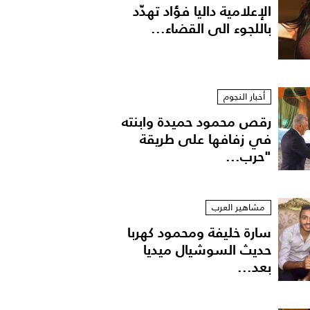
الإعلامية داليا فؤاد تهدّد
باللجوء الى القضاء...
أخبار النجوم
رقص محمود حميدة وابنته
في زفافها على طريقة
"حرب...
مشاهير العرب
سارة خليفة ومحمود كهربا
حديث السوشيال ميديا
بعد...