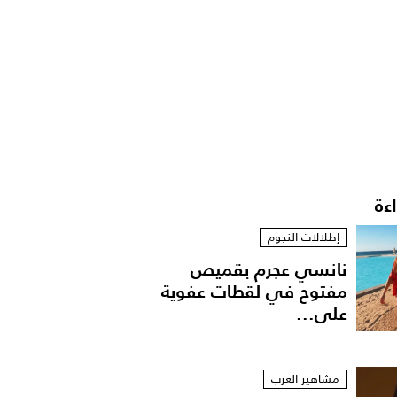
اءة
إطلالات النجوم
نانسي عجرم بقميص
مفتوح في لقطات عفوية
على...
مشاهير العرب