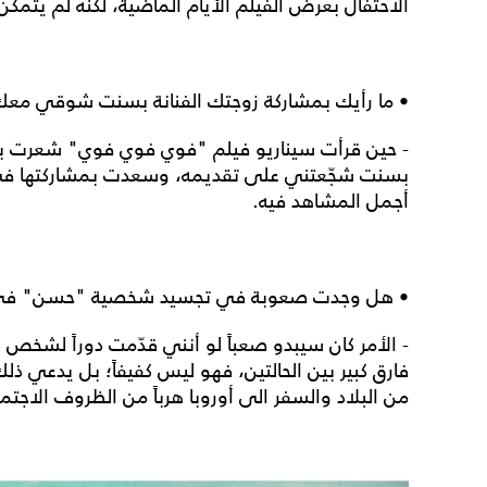
الاحتفال بعرض الفيلم الأيام الماضية، لكنه لم يتم
• ما رأيك بمشاركة زوجتك الفنانة بسنت شوقي معك
- حين قرأت سيناريو فيلم "فوي فوي فوي" شعرت بن
بسنت شجّعتني على تقديمه، وسعدت بمشاركتها في الف
أجمل المشاهد فيه.
• هل وجدت صعوبة في تجسيد شخصية "حسن" في 
- الأمر كان سيبدو صعباً لو أنني قدّمت دوراً لشخ
فارق كبير بين الحالتين، فهو ليس كفيفاً؛ بل يدعي 
من البلاد والسفر الى أوروبا هرباً من الظروف الاجتم