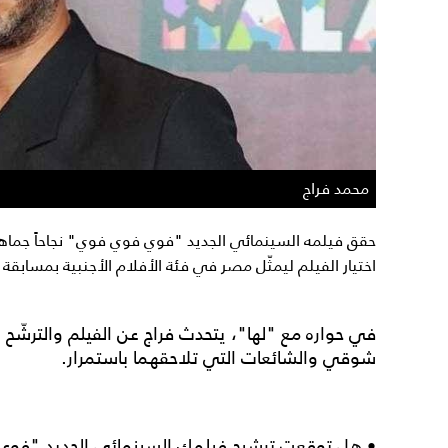
محمد فراج
حقق فيلمه السينمائي الجديد "فوي فوي فوي" نجاحاً جماهيريا
اختيار الفيلم ليمثّل مصر في فئة الأفلام الأجنبية بمسابقة 
في حواره مع "لها"، يتحدث فراج عن الفيلم والترشّح ل
شوقي والشائعات التي تلاحقهما باستمرار.
• هل توقعت ترشيح فيلمك السينمائي الجديد "فوي