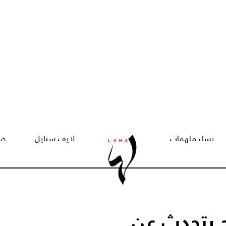
نساء ملهمات
لايف ستايل
صح
 يتحدث عن