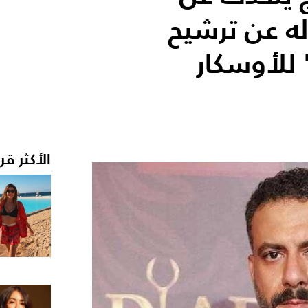
له عن ترشيح
للأوسكار
الأكثر قر