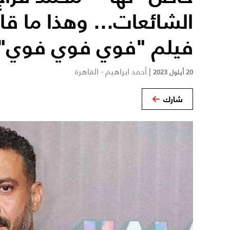
الشائعات... وهذا ما قا
فيلم "فوي فوي فوي" 
|
أحمد ابراهيم - القاهرة
20 أيلول 2023
شارك