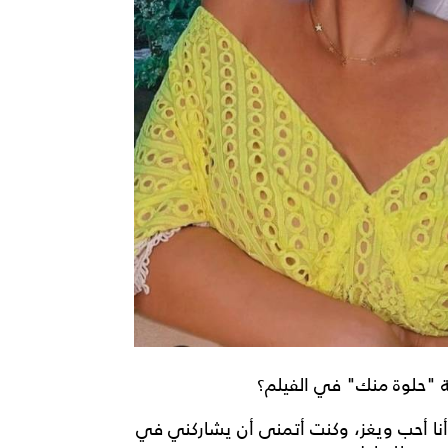
ة "حلوة منك" في الفيلم؟
أنا أحب ويغز، وكنت أتمنى أن يشاركني في