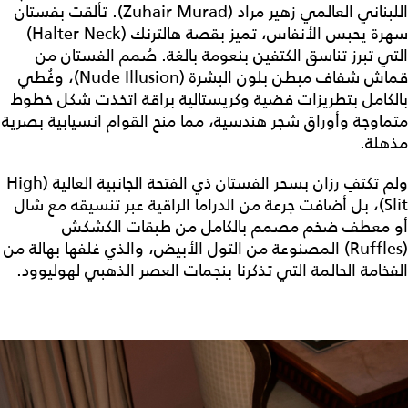
اللبناني العالمي زهير مراد (Zuhair Murad). تألقت بفستان
سهرة يحبس الأنفاس، تميز بقصة هالترنك (Halter Neck)
التي تبرز تناسق الكتفين بنعومة بالغة. صُمم الفستان من
قماش شفاف مبطن بلون البشرة (Nude Illusion)، وغُطي
بالكامل بتطريزات فضية وكريستالية براقة اتخذت شكل خطوط
متماوجة وأوراق شجر هندسية، مما منح القوام انسيابية بصرية
مذهلة.
ولم تكتفِ رزان بسحر الفستان ذي الفتحة الجانبية العالية (High
Slit)، بل أضافت جرعة من الدراما الراقية عبر تنسيقه مع شال
أو معطف ضخم مصمم بالكامل من طبقات الكشكش
(Ruffles) المصنوعة من التول الأبيض، والذي غلفها بهالة من
الفخامة الحالمة التي تذكرنا بنجمات العصر الذهبي لهوليوود.