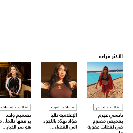
الأكثر قراءة
إطلالات النجوم
مشاهير العرب
إطلالات المشاهير
نانسي عجرم
الإعلامية داليا
تصميم واحد
بقميص مفتوح
فؤاد تهدّد باللجوء
يرافقها دائماً.. م
في لقطات عفوية
الى القضاء...
هو سر الخيار...
على...