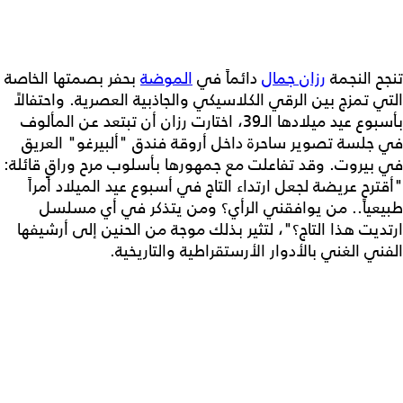
تنجح النجمة
رزان جمال
دائماً في
الموضة
بحفر بصمتها الخاصة
التي تمزج بين الرقي الكلاسيكي والجاذبية العصرية. واحتفالاً
بأسبوع عيد ميلادها الـ39، اختارت رزان أن تبتعد عن المألوف
في جلسة تصوير ساحرة داخل أروقة فندق "ألبيرغو" العريق
في بيروت. وقد تفاعلت مع جمهورها بأسلوب مرح وراقٍ قائلة:
"أقترح عريضة لجعل ارتداء التاج في أسبوع عيد الميلاد أمراً
طبيعياً.. من يوافقني الرأي؟ ومن يتذكر في أي مسلسل
ارتديت هذا التاج؟"، لتثير بذلك موجة من الحنين إلى أرشيفها
الفني الغني بالأدوار الأرستقراطية والتاريخية.