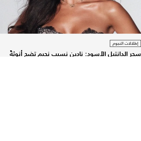
إطلالات النجوم
سحر الدانتيل الأسود: نادين نسيب نجيم تضج أنوثةً
بالكورسيه
07 آب 2026
|
زينب طليس
مجلة لها تهتم بدعم الشباب وتمكين
المرأة العصرية وأسلوب الحياة.