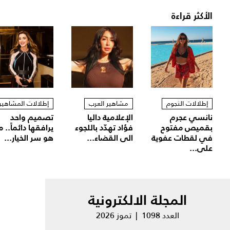
الأكثر قراءة
إطلالات النجوم
مشاهير العرب
إطلالات المشاهير
نانسي عجرم
الإعلامية داليا
تصميم واحد
بقميص مفتوح
فؤاد تهدّد باللجوء
يرافقها دائماً.. م
في لقطات عفوية
الى القضاء...
هو سر الخيار...
على...
المجلة الالكترونية
العدد 1098 | تموز 2026