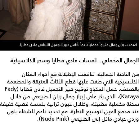
اعتمدت رزان جمال مكياجاً مخملياً ناعماً بأنامل خبير التجميل اللبناني فادي قطايا.
الجمال المخملي.. لمسات فادي قطايا وسحر الكلاسيكية
من الناحية الجمالية، تناغمت الإطلالة مع أجواء المكان
الكلاسيكية التي طغت عليها قطع الأثاث العتيقة والمطعمة
بالصدف. حمل المكياج توقيع خبير التجميل فادي قطايا (Fady
Kataya)، الذي ركز على إبراز جمال رزان الطبيعي من خلال
سحنة مخملية مضيئة، وظلال عيون ترابية بلمسة فضية خفيفة
عند مدمع العين لتوسيع النظرة، مع تحديد ناعم للشفاه بلون
وردي حيادي مائل إلى الطبيعي (Nude Pink).