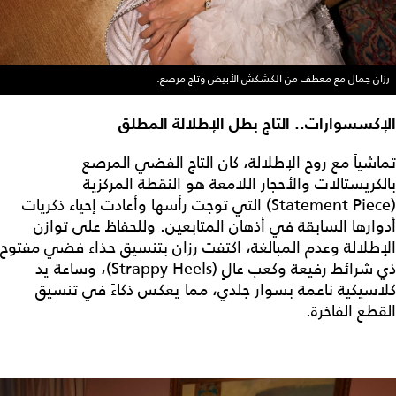
رزان جمال مع معطف من الكشكش الأبيض وتاج مرصع.
الإكسسوارات.. التاج بطل الإطلالة المطلق
تماشياً مع روح الإطلالة، كان التاج الفضي المرصع
بالكريستالات والأحجار اللامعة هو النقطة المركزية
(Statement Piece) التي توجت رأسها وأعادت إحياء ذكريات
أدوارها السابقة في أذهان المتابعين. وللحفاظ على توازن
الإطلالة وعدم المبالغة، اكتفت رزان بتنسيق حذاء فضي مفتوح
ذي شرائط رفيعة وكعب عالٍ (Strappy Heels)، وساعة يد
كلاسيكية ناعمة بسوار جلدي، مما يعكس ذكاءً في تنسيق
القطع الفاخرة.