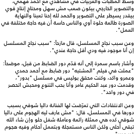
وسط المطبات والعربيات في مشاهدي مع أحمد فهمي،
والتصوير الخارجي بيكون صعب مش سهل ومحتاج إنتاج قوي
بيقدر يسيطر على التصوير والحمد لله إحنا تعبنا والنهاية
الصورة طالعة حلوة أوي والناس حاسة أن فيه حاجة مختلفة في
العمل".
وعن سبب نجاح المسلسل، قال مازحاً: "سبب نجاح المسلسل
إن أنا موجود فيه ودي أقل حاجة عندي".
وأشار باسم سمرة إلى أنه قدّم دور الضابط من قبل، موضحاً:
"عملت في فيلم "المشتبه" دور ضابط مع أحمد حمدي
وعمرو واكد، وكنت محقق بوليس في مسلسل "بدور"،
وقدمت دور عبد الحكيم عامر وأنا بحب التنوع ومحبش اتحصر
في دور واحد".
وعن الانتقادات التي تعرّضت لها الفنانة داليا شوقي بسبب
دورها في المسلسل، قال: "مش عارف ليه الهجوم على داليا
شوقي كده هي ممثلة رائعة وعاملة شغل حلو وإن شاء الله
تبقى أحلى ولكن الناس مستعجلة وبتعمل أحكام وفيه هجوم
غير مبرر".