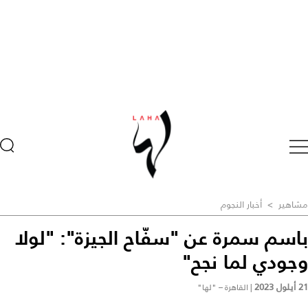
مشاهير
>
أخبار النجوم
باسم سمرة عن "سفّاح الجيزة": "لولا
وجودي لما نجح"
21 أيلول 2023
|
القاهرة – "لها"