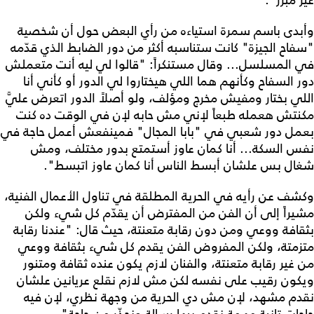
وأبدى باسم سمرة استياءه من رأي البعض حول أن شخصية
"سفاح الجيزة" كانت ستناسبه أكثر من دور الضابط الذي قدّمه
في المسلسل... وقال مستنكراً: "قالوا لي ليه أنت متعملش
دور السفاح وكأنهم هما اللي هيختاروا لي الدور أو كأني أنا
اللي بختار ومفيش مخرج ومؤلف، ولو أصلاً الدور اتعرض عليَّ
مكنتش هعمله طبعاً لإني مش حابه لإن في الوقت ده كنت
بعمل دور شعبي في "بابا المجال" فمينفعش أعمل حاجة في
نفس السكة... أنا كمان عاوز أستمتع بدور مختلف، ومش
شغال بس علشان أبسط الناس أنا كمان عاوز اتبسط".
وكشف عن رأيه في الحرية المطلقة في تناول الأعمال الفنية،
مشيراً إلى أن الفن من المفترض أن يقدّم كل شيء ولكن
بثقافة ووعي ومن دون رقابة متعنتة، حيث قال: "عندنا رقابة
متزمتة، ولكن المفروض الفن يقدم كل شيء بثقافة ووعي
من غير رقابة متعنتة، والفنان لازم يكون عنده ثقافة ومتنور
ويكون رقيب على نفسه لكن مش لازم نقلع عريانين علشان
نقدم مشهد، لإن مش دي الحرية من وجهة نظري، لإن فيه
حاجات تانية مهمة نقدم بيها رسالة ونحذّر من حاجة".