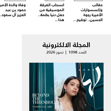
حقائب
انسحاب الفرقة
وفاة والدة الأمير
وإكسسوارات
الموسيقية من
حمود بن عبد
الأميرة رجوة
حفل دنيا بطمة..
العزيز آل سعود..
الحسين.. توقيع...
هذا...
المجلة الالكترونية
العدد 1098 | تموز 2026