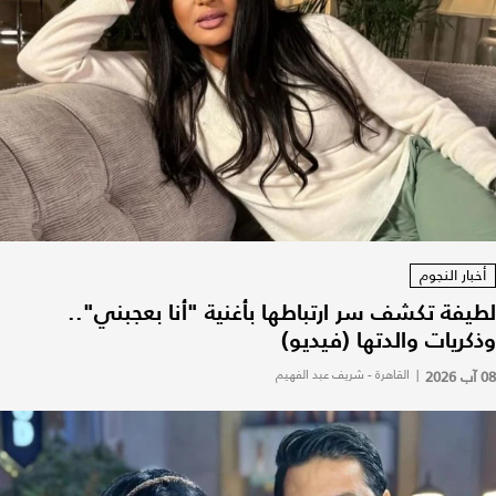
أخبار النجوم
لطيفة تكشف سر ارتباطها بأغنية "أنا بعجبني"..
وذكريات والدتها (فيديو)
08 آب 2026
|
القاهرة - شريف عبد الفهيم