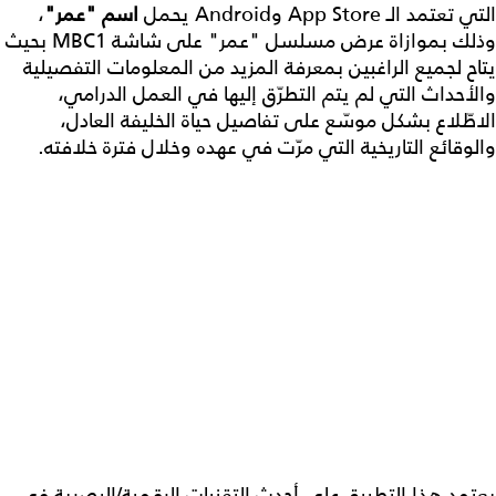
التي تعتمد الـ App Store وAndroid يحمل
اسم "عمر"
،
وذلك بموازاة عرض مسلسل "عمر" على شاشة MBC1 بحيث
يتاح لجميع الراغبين بمعرفة المزيد من المعلومات التفصيلية
والأحداث التي لم يتم التطرّق إليها في العمل الدرامي،
الاطّلاع بشكل موسّع على تفاصيل حياة الخليفة العادل،
والوقائع التاريخية التي مرّت في عهده وخلال فترة خلافته.
يعتمد هذا التطبيق على أحدث التقنيات الرقمية/البصرية في