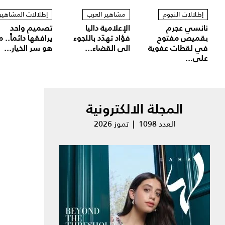
إطلالات النجوم
مشاهير العرب
إطلالات المشاهير
نانسي عجرم
الإعلامية داليا
تصميم واحد
بقميص مفتوح
فؤاد تهدّد باللجوء
يرافقها دائماً.. م
في لقطات عفوية
الى القضاء...
هو سر الخيار...
على...
المجلة الالكترونية
العدد 1098 | تموز 2026