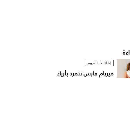
اءة
إطلالات النجوم
ميريام فارس تتمرد بأزياء
مستوحاة من الخزانة...
إطلالات النجوم
نانسي عجرم بقميص
مفتوح في لقطات عفوية