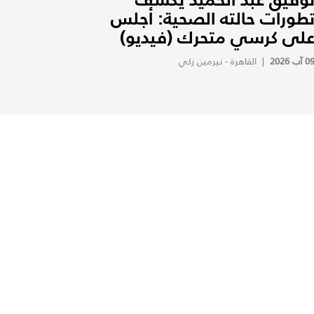
طورات حالته الصحية: أجلس
لى كرسي متحرك (فيديو)
0 آب 2026
|
القاهرة - نيرمين زكي