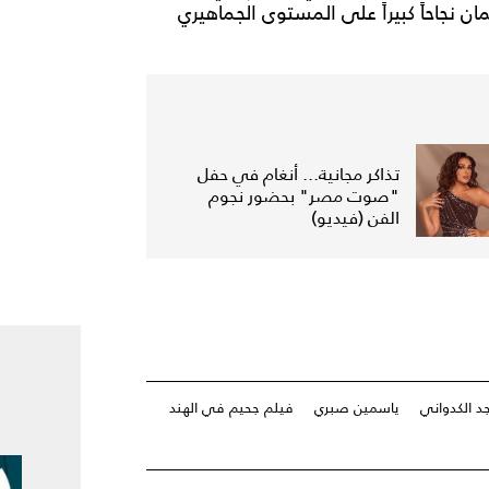
سرور" عام 2018، وحقق الفيلمان نجاحاً كبيراً على المستوى الجماهيري
تذاكر مجانية... أنغام في حفل
"صوت مصر" بحضور نجوم
الفن (فيديو)
د الكدواني
ياسمين صبري
فيلم جحيم في الهند