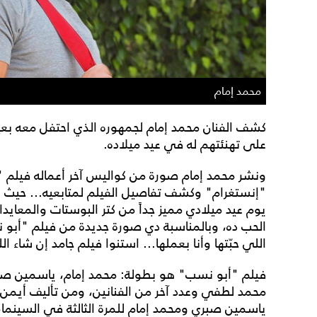
محمد إمام
كشف الفنان محمد إمام لجمهوره الذي احتفل معه بعي
على تهنئتهم له في عيد ميلاده.
ونشر محمد إمام صورة من كواليس آخر أعماله فيلم 
"إنستغرام" وكشف تفاصيل الفيلم لمتابعيه... حيث علّ
يوم عيد ميلادي مميز جداً من كتر البوستات والمعايد
الحب ده، وبالمناسبة دي صورة جديدة من فيلم "أبو 
اللي حبّتها وأنا بعملها... استنوا فيلم جامد إن شاء الله... ديسمبر ٢٠٢٣ في
فيلم "أبو نسب" هو بطولة: محمد إمام، ياسمين صبري،
محمد لطفي وعدد آخر من الفنانين، ومن تأليف أيمن وت
ياسمين صبري ومحمد إمام للمرة الثالثة في السينما، 