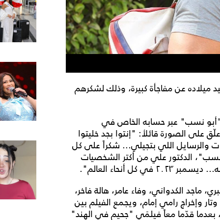
د ميلاده عن مفاجأة كبيرة، وذلك لشكرهم
"أبو نسب" عبر حسابه الخاص في
ق على الصورة قائلأ: "إنتوا بجد خليتوا
ات والرسايل اللي بتجيلي... شكراً على كل
نسب"، الدكتور علي من أكتر الشخصيات
 كل أنحاء العالم".
 ماجد الكدواني، وفاء عامر، هالة فاخر،
ار وإخراج رامي إمام، ويجمع الفيلم بين
بعدما قدّما معاً فيلمَي "جحيم في الهند"