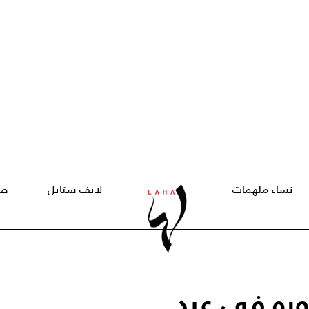
نساء ملهمات
لايف ستايل
صح
ره في عيد