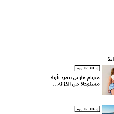
اءة
إطلالات النجوم
ميريام فارس تتمرد بأزياء
مستوحاة من الخزانة...
إطلالات النجوم