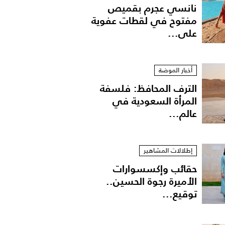
نانسي عجرم بقميص
مفتوح في لقطات عفوية
على...
أخبار الموضة
الترف المحافظ: فلسفة
المرأة السعودية في
عالم...
إطلالات المشاهير
حقائب وإكسسوارات
الأميرة رجوة الحسين..
توقيع...