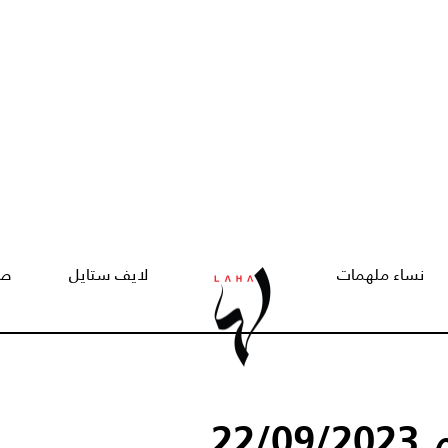
نساء ملهمات
لايف ستايل
صح
22