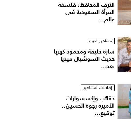
الترف المحافظ: فلسفة
المرأة السعودية في
عالم...
مشاهير العرب
سارة خليفة ومحمود كهربا
حديث السوشيال ميديا
بعد...
إطلالات المشاهير
حقائب وإكسسوارات
الأميرة رجوة الحسين..
توقيع...