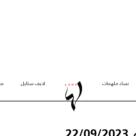
نساء ملهمات
لايف ستايل
صح
22