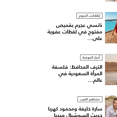
إطلالات النجوم
نانسي عجرم بقميص
مفتوح في لقطات عفوية
على...
أخبار الموضة
الترف المحافظ: فلسفة
المرأة السعودية في
عالم...
مشاهير العرب
سارة خليفة ومحمود كهربا
حديث السوشيال ميديا