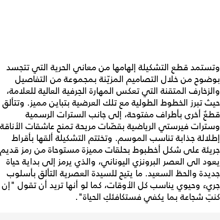
وتستمد قطع التشكيلة إلهامها من معاني الحرية التي تتجسد
بوضوح من خلال التصاميم المزيّنة بمجموعة من التفاصيل
والزخارف المتقنة التي تعكس المهارة الحِرفية العالية للعلامة،
حيث تبرز الخطوط الطولية مع تلك العرضية بتباين مميز. وتتألق
قطعٌ أخرى بأطراف مفتوحة، إلى جانب السترات الرسمية
وسترات فيرستي الرياضية بقصّات مريحة تمنح عاشقات الأناقة
إطلالة جذابة تناسب الموسم. وتختتم التشكيلة ألقها بأقراط
جريئة على شكل أخطبوط بحلقات مميزة مستوحاة من رمز قديم
يعود الى العصر البرونزي اليوناني، والذي يرمز إلى بداية حياة
جديدة والحظ السعيد. ما يتيح للسيدة العصرية التألق بأسلوب
جريء وحيوي يناسب كل الأوقات، كما لو أنها تريد أن تقول "إن
كنتِ شجاعة بما يكفي فستكافئكِ الحياة".