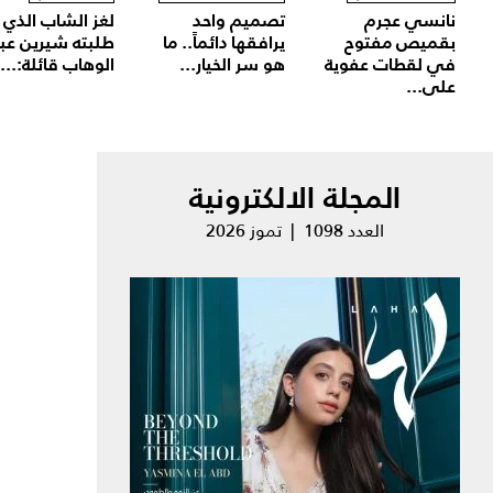
نانسي عجرم
تصميم واحد
لغز الشاب الذي
بقميص مفتوح
يرافقها دائماً.. ما
طلبته شيرين عب
في لقطات عفوية
هو سر الخيار...
الوهاب قائلة:...
على...
المجلة الالكترونية
العدد 1098 | تموز 2026