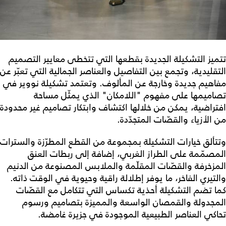
تتميز التشكيلة الجديدة بقطعها التي تتخطى معايير التصميم
التقليدية، وتجمع بين التفاصيل والعناصر الجمالية التي تعبّر عن
مفاهيم جديدة وخارجة عن المألوف. وتعتمد تشكيلة نووير في
تصاميمها على مفهوم "اللامكان" الذي يمثّل مساحة
افتراضية، يمكن من خلالها اكتشاف وابتكار تصاميم غير محدودة
من الأزياء والقصّات المتجدّدة.
وتتألق خيارات التشكيلة بمجموعة من القطع المطرّزة والسترات
المصمّمة على الطراز الغربي، إضافة إلى ربطات العنق
المزخرفة والقصّات المقلّمة والملابس المصنوعة من الدنيم
والتيري الفاخر، ما يوفر إطلالة راقية وحيوية في الوقت ذاته.
كما تضم التشكيلة أحذية تكساس التي تتكامل مع القصّات
المجدولة والقمصان الواسعة والمميزة بتصاميم ورسوم
تحاكي العناصر الطبيعية الموجودة في جزيرة غامضة.