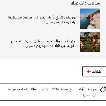
مقالات ذات صلة
نور علي تتألق بأزياء البحر في فرنسا مع حقيبة
برادا وحذاء هيرميس
بين الكعب والستريت ستايل.. مواجهة تنس
أنثوية بين كارلا حداد ومريم حسين
شارك
موضة
أزياء
ربيع وصيف 2024
إيترو
Etro
تصاميم فريدة
أزياء مميزة