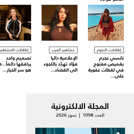
إطلالات النجوم
مشاهير العرب
إطلالات المشاهير
نانسي عجرم
الإعلامية داليا
تصميم واحد
بقميص مفتوح
فؤاد تهدّد باللجوء
يرافقها دائماً.. م
في لقطات عفوية
الى القضاء...
هو سر الخيار...
على...
المجلة الالكترونية
العدد 1098 | تموز 2026