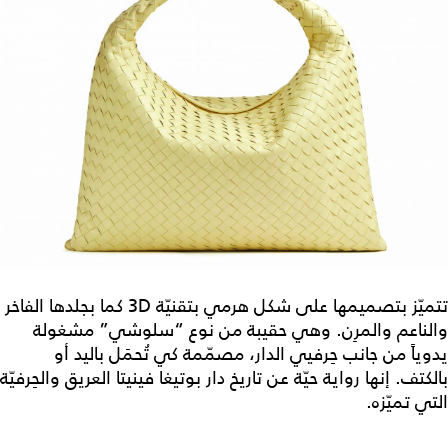
تتميّز بتصميمها على شكل هرمي بتقنيّة 3D كما بجلدها الفاخر
والناعم والمرِن. وهي حقيبة من نوع “سلوشي” مشغولة
يدوياً من جانب حِرفيي الدار، مصمّمة كي تُحمَل باليد أو
بالكتف. إنها رواية حيّة عن تاريخ دار بوتيغا فينيتا العريق والحِرفيّة
التي تميّزه.