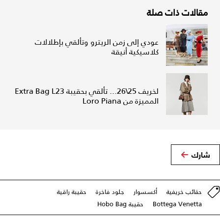
مقالات ذات صلة
عودي إلى زمن الريترو وتألقي بإطلالات
كلاسيكية أنيقة
لخريف 25\26... تألقي بحقيبة Extra Bag L23
المميزة من Loro Piana
شارك
حقائب خريفية
أكسسوار
جلود فاخرة
حقيبة راقية
Bottega Venetta
حقيبة Hobo Bag