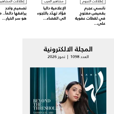
إطلالات النجوم
مشاهير العرب
إطلالات المشاهير
نانسي عجرم
الإعلامية داليا
تصميم واحد
بقميص مفتوح
فؤاد تهدّد باللجوء
يرافقها دائماً.. م
في لقطات عفوية
الى القضاء...
هو سر الخيار...
على...
المجلة الالكترونية
العدد 1098 | تموز 2026