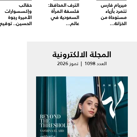
ميريام فارس
الترف المحافظ:
حقائب
تتمرد بأزياء
فلسفة المرأة
وإكسسوارات
مستوحاة من
السعودية في
الأميرة رجوة
الخزانة...
عالم...
الحسين.. توقيع.
المجلة الالكترونية
العدد 1098 | تموز 2026