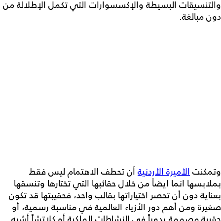
والتنسيقات البسيطة والإكسسوارات التي تكمل الإطلالة من
دون مبالغة.
وتمكنت
الأميرة الأردنية
أن تحطف الاهتمام ليس فقط
بملابسها انما ايضاً من خلال حقائبها التي تختارها وتنسقها
بعناية دون أن تحصر اختياراتها بقالب واحد، فحقيبتها قد تكون
صغيرة ومن أهم دور الأزياء العالمية في مناسبة رسمية، أو
حقيبة مصممة يدوياً في النشاطات الملكية أو كلاتشاً أشبه