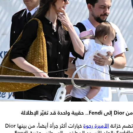
من Dior إلى Fendi.. حقيبة واحدة قد تغيّر الإطلالة
تضم خزانة
الأميرة رجوة
خيارات أكثر جرأة أيضاً، من بينها Dior
Saddle بالجلد الأسود المطفي، إلى جانب حقيبة Fendi