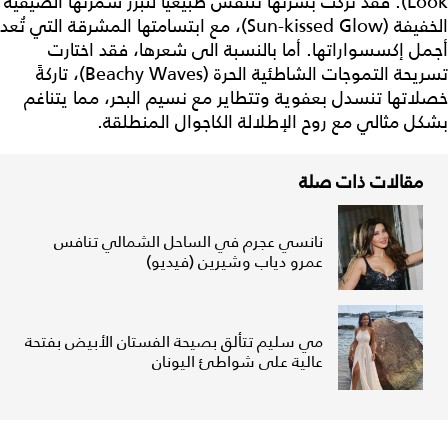
Look). فقد تركت بشرتها تتنفس طبيعياً لتبرز سمرتها الصيفية
الخفيفة (Sun-kissed Glow)، مع ابتسامتها المشرقة التي تُعد
أجمل إكسسواراتها. أما بالنسبة الى شعرها، فقد اختارت
تسريحة التموجات الشاطئية الحرة (Beachy Waves)، تاركةً
خصلاتها تنسدل بعفوية وتتطاير مع نسيم البحر، مما يتناغم
بشكل مثالي مع روح الإطلالة الكاجوال المنطلقة.
مقالات ذات صلة
نانسي عجرم في الساحل الشمالي تنافس
عمرو دياب وشيرين (فيديو)
مي سليم تتألق بصيحة الفستان الأبيض بفتحة
عالية على شواطئ اليونان