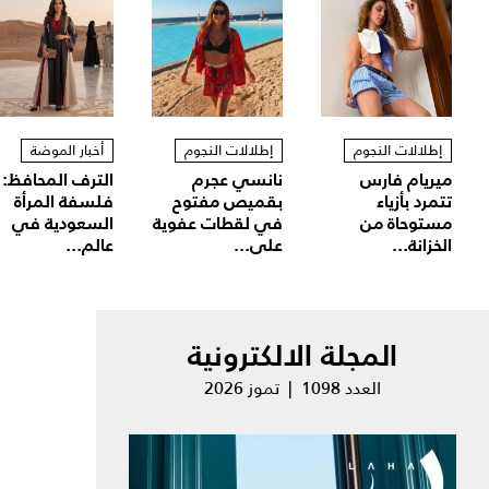
إطلالات النجوم
إطلالات النجوم
أخبار الموضة
ميريام فارس
نانسي عجرم
الترف المحافظ:
تتمرد بأزياء
بقميص مفتوح
فلسفة المرأة
مستوحاة من
في لقطات عفوية
السعودية في
الخزانة...
على...
عالم...
المجلة الالكترونية
العدد 1098 | تموز 2026