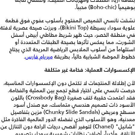
بوهيمياً (Boho-chic) محبباً.
نسّقت نانسي القميص المفتوح بأسلوب عفوي فوق قطعة
علوية سوداء بسيطة (Bikini Top)، وبرزت صيحة عصرية لافتة
في منطقة الخصر، حيث ظهر شريط مطاطي أبيض أسفل
الشورت، مما يعكس تأثرها بصيحة الطبقات المتعددة أو
استلهاماً من أسلوب الملابس الرياضية المريحة الذي يجتاح
خطوط الموضة الشبابية حالياً، بطريقة
ميريام فارس
.
الإكسسوارات العملية: فخامة غير متكلفة
لأن إطلالة المنتجعات لا تكتمل دون الإكسسوارات المناسبة،
حرصت نانسي على اختيار قطع تجمع بين العملية والفخامة.
فقد اعتمدت حقيبة كتف صغيرة (Crossbody Bag) باللون
الأسود ذات تصميم هندسي متماسك، مع صندل أسود
مسطح وعريض (Chunky Slide Sandals) مزين بتفاصيل
معدنية، وهو الأسلوب الذي تفضله الدور العالمية الفاخرة مثل
"شانيل" (Chanel) لتوفير أقصى درجات الراحة دون التنازل عن
الأناقة. وأخيراً، أضافت نظارات شمسية سوداء بتصميم