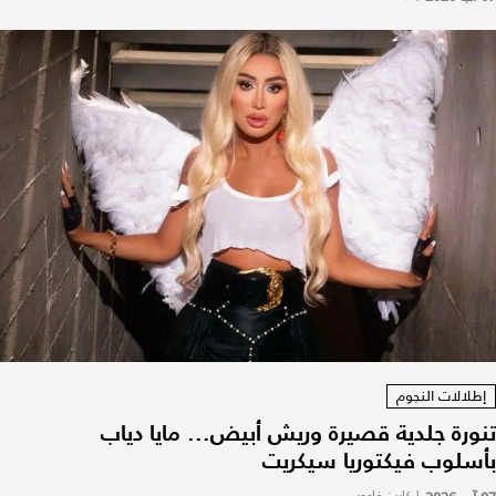
إطلالات النجوم
تنورة جلدية قصيرة وريش أبيض... مايا دياب
بأسلوب فيكتوريا سيكريت
|
كارين فاعور