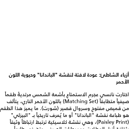
أزياء الشاطئ: عودة لافتة لنقشة "الباندانا" وحيوية اللون
الأحمر
اختارت نانسي عجرم الاستمتاع بأشعة الشمس مرتديةً طقماً
صيفياً متطابقاً (Matching Set) باللون الأحمر الناري، يتألف
من قميص مفتوح وسروال قصير (شورت). ما يميز هذا الطقم
هو طباعة نقشة "الباندانا" أو ما يُعرف تاريخياً بـ "البيزلي"
(Paisley Print)، وهي نقشة كلاسيكية ترتبط ارتباطاً وثيقاً
بثقافة أزياء العطلات ومهرجانات الصيف، وتضفي طابعاً