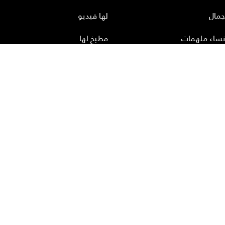
جمال
لها فيديو
نساء ملهمات
مطبخ لها
أعداد لها
تحميل المجلة الاكترونية
عن لها
إتصل بنا
سياسة الخصوصية
إشترك
الأرشيف