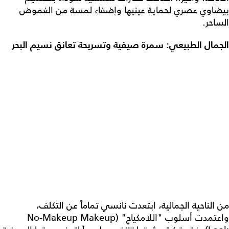
بيضاوي عصري لحماية عينيها وإضفاء لمسة من الغموض
الساحر.
الجمال الطبيعي: سمرة صيفية وتسريحة تعانق نسيم البحر
من الناحية الجمالية، ابتعدت نانسي تماماً عن التكلف،
واعتمدت أسلوب "اللامكياج" (No-Makeup Makeup