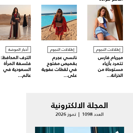
إطلالات النجوم
إطلالات النجوم
أخبار الموضة
ميريام فارس
نانسي عجرم
الترف المحافظ:
تتمرد بأزياء
بقميص مفتوح
فلسفة المرأة
مستوحاة من
في لقطات عفوية
السعودية في
الخزانة...
على...
عالم...
المجلة الالكترونية
العدد 1098 | تموز 2026