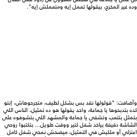
وده غير المخرج، بيقولها تعمل إيه ومتعملش إيه".
وأضافت: "قولولها نقد بس بشكل لطيف، متجرحوهاش، إنتو
كده بتدبحوها يا جماعة، واحد يقولها هو ده تمثيل، الناس اللي
بتمثل بتتعب وتشقى يا جماعة والمشهد اللي بتشوفوه على
الشاشة دقيقة بياخد شغل كتير ووقت طويل... بتكتبوا روحي
اعتزلي أو ملكيش في التمثيل، ميصحش نمحي شغل كامل