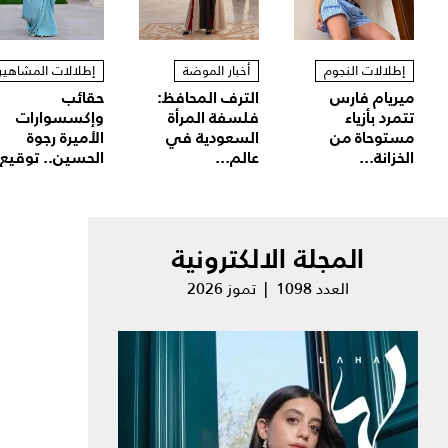
إطلالات النجوم
أخبار الموضة
إطلالات المشاهير
ميريام فارس
الترف المحافظ:
حقائب
تتمرد بأزياء
فلسفة المرأة
وإكسسوارات
مستوحاة من
السعودية في
الأميرة رجوة
الخزانة...
عالم...
الحسين.. توقيع.
المجلة الالكترونية
العدد 1098 | تموز 2026