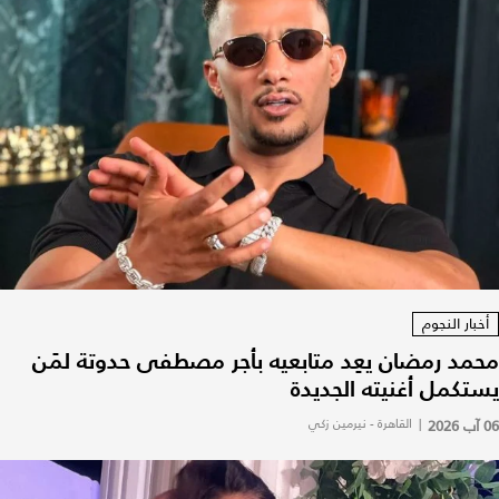
أخبار النجوم
محمد رمضان يعِد متابعيه بأجر مصطفى حدوتة لمَن
يستكمل أغنيته الجديدة
06 آب 2026
|
القاهرة - نيرمين زكي