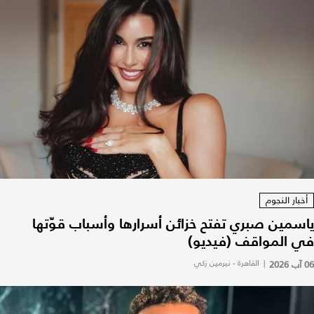
أخبار النجوم
ياسمين صبري تفتح خزائن أسرارها وأسباب قوّتها
في المواقف (فيديو)
06 آب 2026
|
القاهرة - نيرمين زكي