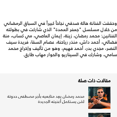
وحققت الفنانة هالة صدقي نجاحاً كبيراً في السباق الرمضاني
من خلال مسلسل "جعفر العمدة" الذي شاركت في بطولته
الفنانين: محمد رمضان، زينة، إيمان العاصي، مي كساب، منة
فضالي، أحمد داش، منذر رياحنة، عصام السقا، فريدة سيف
النصر، مجدي بدر، أحمد فهيم، وهو من تأليف وإخراج محمد
سامي، وشارك في السيناريو والحوار مهاب طارق.
مقالات ذات صلة
محمد رمضان يعِد متابعيه بأجر مصطفى حدوتة
لمَن يستكمل أغنيته الجديدة