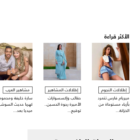
الأكثر قراءة
إطلالات النجوم
إطلالات المشاهير
مشاهير العرب
ميريام فارس تتمرد
حقائب وإكسسوارات
سارة خليفة ومحمود
بأزياء مستوحاة من
الأميرة رجوة الحسين..
كهربا حديث السوشي
الخزانة...
توقيع...
ميديا بعد...