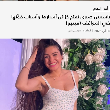
أخبار النجوم
ياسمين صبري تفتح خزائن أسرارها وأسباب قوّتها
في المواقف (فيديو)
06 آب 2026
|
القاهرة - نيرمين زكي