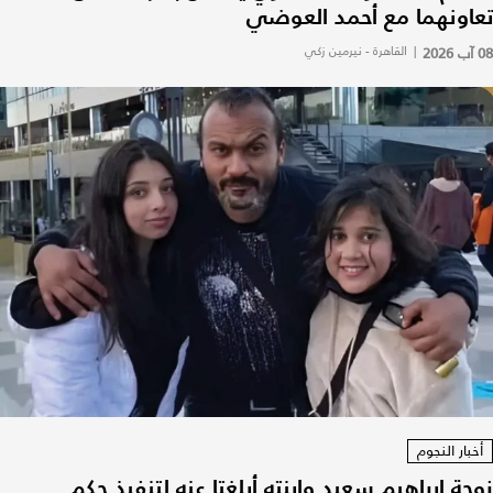
تعاونهما مع أحمد العوضي
08 آب 2026
|
القاهرة - نيرمين زكي
أخبار النجوم
زوجة إبراهيم سعيد وابنته أبلغتا عنه لتنفيذ حكم