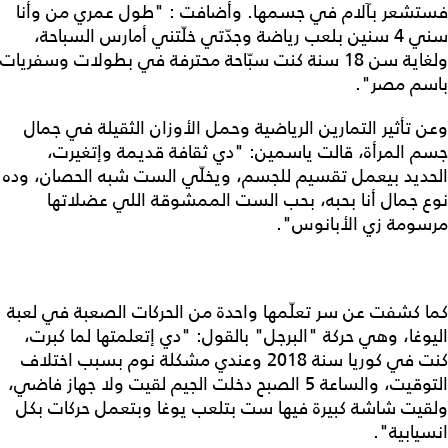
فستشعر بآلام في جسمها. وأضافت : "طول عمري من وأنا
سني 4 سنين بلعب رياضة وجدّتي خلّتني أمارس السباحة،
ولغاية سن 18 سنة كنت سبّاحة محترفة في بطولات وسفريات
باسم مصر".
وعن تأثير التمارين الرياضية وحمل الأوزان الثقيلة في جمال
جسم المرأة، قالت ياسمين: "دي ثقافة قديمة وإتغيرت،
الحديد بيعمل تقسيم للجسم، ويخلّي الست شبه الحصان، وده
نوع جمال أنا بحبه، بحب الست الممشوقة اللي عضلاتها
مرسومة زي الأبانوس".
كما كشفت عن سر تعلّمها واحدة من الحركات الصعبة في لعبة
اليوغا، وهي حركة "البرجل" بالقول: "دي إتعلمتها لما كبرت،
كنت في كوريا سنة 2018 وعندي مشكلة نوم بسبب اختلاف
التوقيت، والساعة 5 الصبح دخلت الجيم لقيت ولا جهاز فاضي،
ولقيت شاشة كبيرة فيها ست بتلعب يوغا وبتعمل حركات بكل
انسيابية".