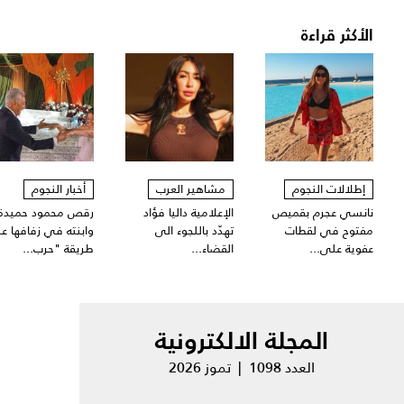
الأكثر قراءة
إطلالات النجوم
مشاهير العرب
أخبار النجوم
نانسي عجرم بقميص
الإعلامية داليا فؤاد
رقص محمود حميدة
مفتوح في لقطات
تهدّد باللجوء الى
وابنته في زفافها ع
عفوية على...
القضاء...
طريقة "حرب...
المجلة الالكترونية
العدد 1098 | تموز 2026