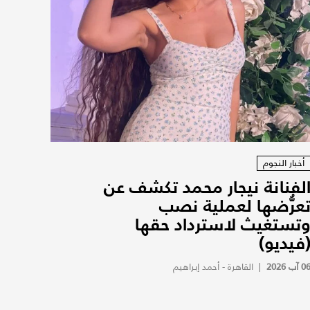
أخبار النجوم
لفنانة نيجار محمد تكشف عن
عرُّضها لعملية نصب
تستغيث لاسترداد حقها
فيديو)
0 آب 2026
|
القاهرة - أحمد إبراهيم