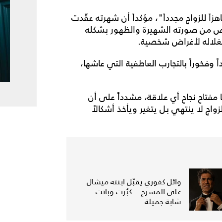
زاً للزواج مجدداً"، مؤكداً أن شهرته عقّدت
لّص من صورته الشهيرة والظهور بشكله
تغلاله لأغراض شخصية.
 وفخوراً بالتجارب العاطفية التي عاشها،
فتاح نجاح أي علاقة، مشدداً على أن
واج لا ينتهي بل يتغير ويأخذ أشكالاً
وائل كفوري يقبّل ابنته ميشال
على المسرح... كبُرت وباتت
شابة جميلة