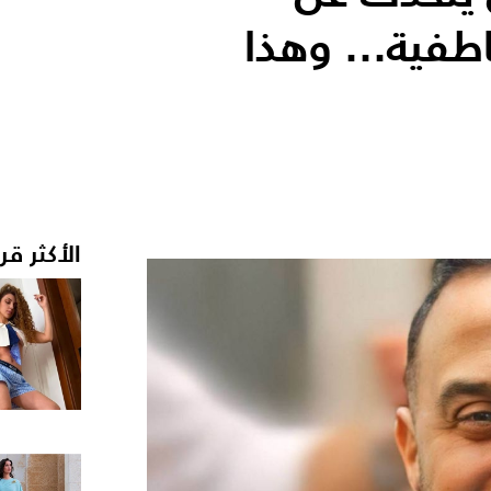
اطفية... وهذا
الأكثر قر