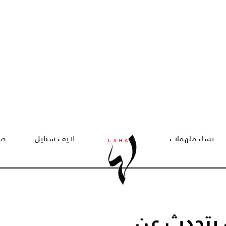
نساء ملهمات
لايف ستايل
صح
 يتحدث عن