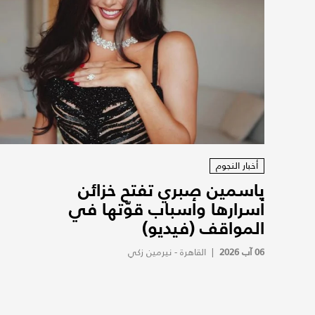
أخبار النجوم
ياسمين صبري تفتح خزائن
أسرارها وأسباب قوّتها في
المواقف (فيديو)
06 آب 2026
|
القاهرة - نيرمين زكي