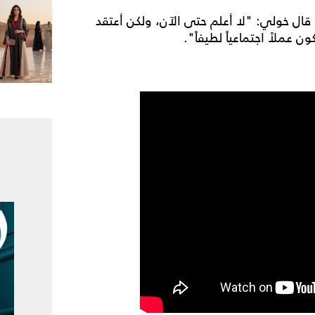
ن عمله المنتظر عرضُه خلال موسم رمضان 2024، قال خولي: "لا أعلم حتى الآن، ولكن أعتقد
عملاً اجتماعياً لطيفاً".