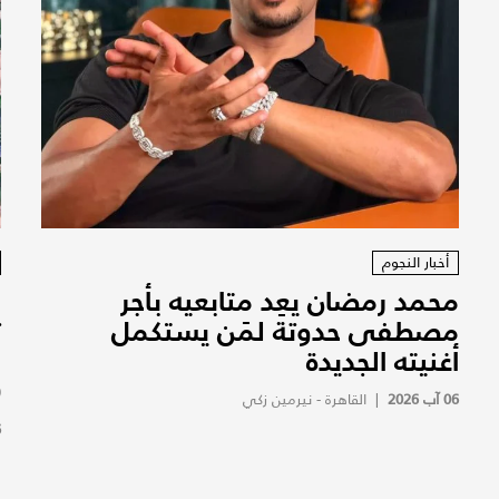
أخبار النجوم
محمد رمضان يعِد متابعيه بأجر
ا
مصطفى حدوتة لمَن يستكمل
ت
أغنيته الجديدة
و
(
06 آب 2026
|
القاهرة - نيرمين زكي
6