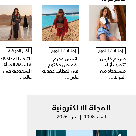
إطلالات النجوم
إطلالات النجوم
أخبار الموضة
ميريام فارس
نانسي عجرم
الترف المحافظ:
تتمرد بأزياء
بقميص مفتوح
فلسفة المرأة
مستوحاة من
في لقطات عفوية
السعودية في
الخزانة...
على...
عالم...
المجلة الالكترونية
العدد 1098 | تموز 2026