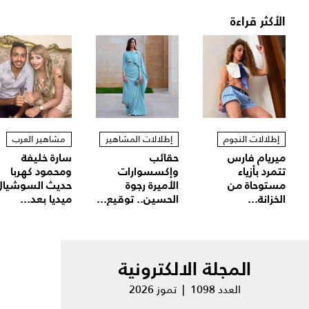
الأكثر قراءة
إطلالات النجوم
إطلالات المشاهير
مشاهير العرب
ميريام فارس
حقائب
سارة خليفة
تتمرد بأزياء
وإكسسوارات
ومحمود كهربا
مستوحاة من
الأميرة رجوة
حديث السوشيال
الخزانة...
الحسين.. توقيع...
ميديا بعد...
المجلة الالكترونية
العدد 1098 | تموز 2026