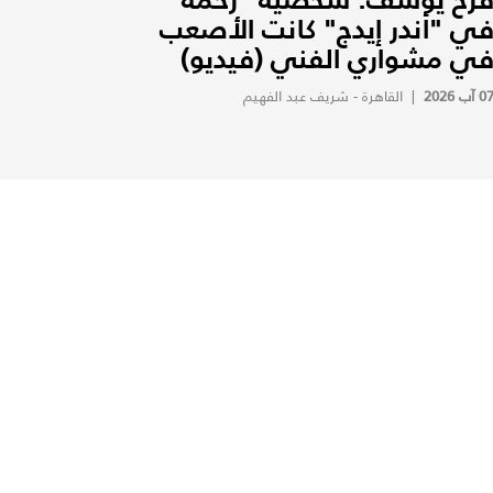
ي "أندر إيدج" كانت الأصعب
ي مشواري الفني (فيديو)
0 آب 2026
|
القاهرة - شريف عبد الفهيم