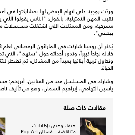
وردّت روجينا على اتهام البعض لها بمشاركتها في أع
نقيب المهن التمثيلية، بالقول: "الناس يقولوا اللي ي
مسرحية، ومن الممثلات اللي اشتغلت مسلسلات مهمة
بيحبني".
خلاله نجاحاً كبيراً، وتدور أحداثه حول "ستهم"، التي
وتحاول تربية أبنائها بعيداً من المشاكل، ثم تضطر ل
الحياة.
وشارك في المسلسل عدد من الفنانين، أبرزهم: محمد
ياسين التهامي، إبراهيم السمان، وهو من تأليف ناصر 
مقالات ذات صلة
هيفاء وهبي بإطلالات
متناقضة... فستان Pop Art