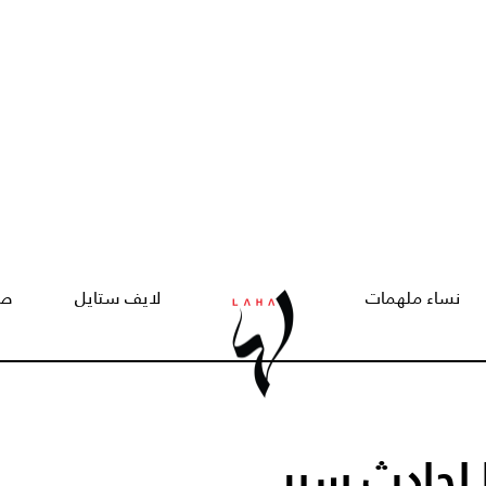
نساء ملهمات
لايف ستايل
صح
 لحادث سير