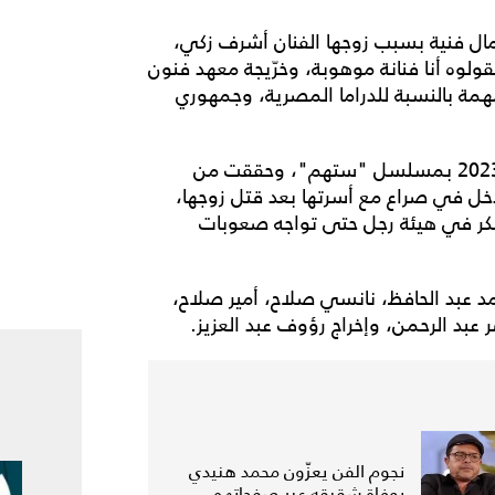
مال فنية بسبب زوجها الفنان أشرف زكي،
قولوه أنا فنانة موهوبة، وخرّيجة معهد فنون
 بالنسبة للدراما المصرية، وجمهوري
يُذكر أن روجينا شاركت في الماراثون الرمضاني لعام 2023 بمسلسل "ستهم"، وحققت من
 تدخل في صراع مع أسرتها بعد قتل زوجها،
لتنكر في هيئة رجل حتى تواجه صعوبات
 عبد الحافظ، نانسي صلاح، أمير صلاح،
عبد الرحمن، وإخراج رؤوف عبد العزيز.
نجوم الفن يعزّون محمد هنيدي
بوفاة شقيقه عبر صفحاتهم