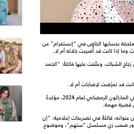
ملحقة بحسابها الخاص في "إنستغرام" عن
ا إذا كانت قد أُُصيبت خلاله أم لا.
جاج الشباك، وعلّقت عليها قائلةً: "الحمد
انت قد تعرّضت لإصابات أم لا.
من ناحية أخرى، كانت روجينا قد أعلنت عن مشاركتها في الماراثون الرمضاني لعام 2024، مؤكدةً
ش قضية مهمة.
نوانه، قائلةً في تصريحات إعلامية: "إن
ّر لحاجة مهمة في رمضان 2024، وهو دور صعب زي مسلسل "ستهم"، وموضوع