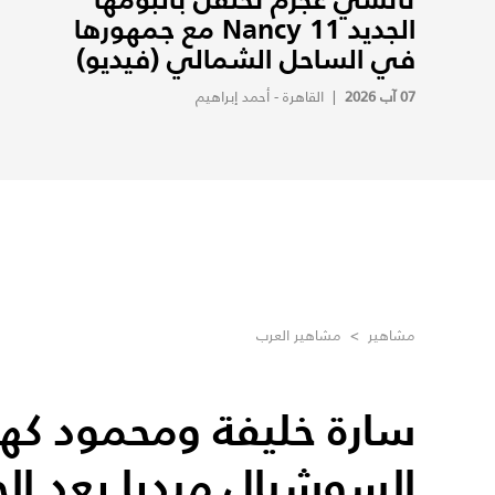
الجديد Nancy 11 مع جمهورها
في الساحل الشمالي (فيديو)
07 آب 2026
|
القاهرة - أحمد إبراهيم
مشاهير
>
مشاهير العرب
سارة خليفة ومحمود كهر
السوشيال ميديا بعد الح