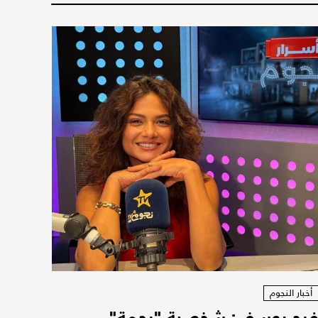
أخبار النجوم
رح يوسف: شخصية "رحمة"