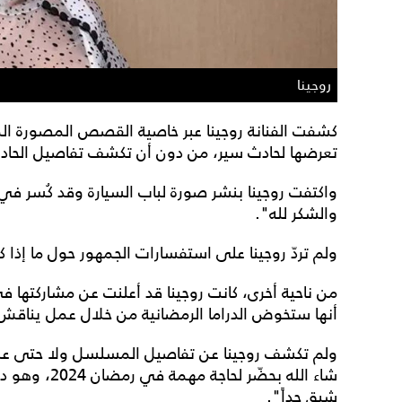
روجينا
كشفت الفنانة روجينا عبر خاصية القصص المصورة ال
تعرضها لحادث سير، من دون أن تكشف تفاصيل الحادث وم
واكتفت روجينا بنشر صورة لباب السيارة وقد كُسر في ز
والشكر لله".
ولم تردّ روجينا على استفسارات الجمهور حول ما إذا ك
أنها ستخوض الدراما الرمضانية من خلال عمل يناق
ولم تكشف روجينا عن تفاصيل المسلسل ولا حتى عن ع
شاء الله بحض
شيق جداً".