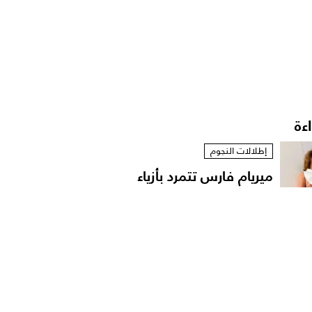
اءة
إطلالات النجوم
ميريام فارس تتمرد بأزياء
مستوحاة من الخزانة...
أخبار الموضة
الترف المحافظ: فلسفة
المرأة السعودية في