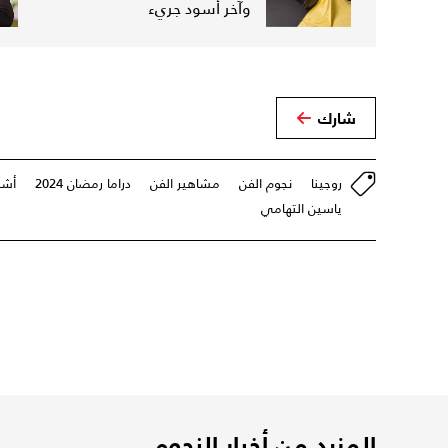
وآخر أسود جريء
شارك
روجينا
نجوم الفن
مشاهير الفن
دراما رمضان 2024
أشر
ياسين التهامي
المزيد من أخبار النجوم