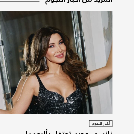
أخبار النجوم
نانسي عجرم تحتفل بألبومها