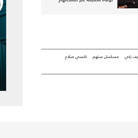
ف زكي
مسلسل ستهم
نانسي صلاح