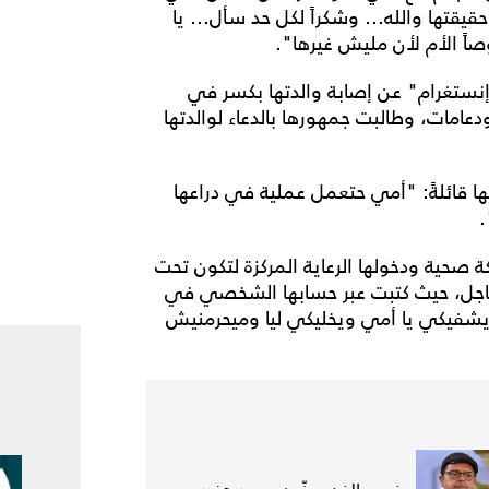
ها والله... وشكراً لكل حد سأل... يا
 الأم لأن مليش غيرها".
نستغرام" عن إصابة والدتها بكسر في
عامات، وطالبت جمهورها بالدعاء لوالدتها
ا قائلةً: "أمي حتعمل عملية في دراعها
.
حية ودخولها الرعاية المركزة لتكون تحت
ء العاجل، حيث كتبت عبر حسابها الشخصي في
ا يشفيكي يا أمي ويخليكي ليا وميحرمنيش