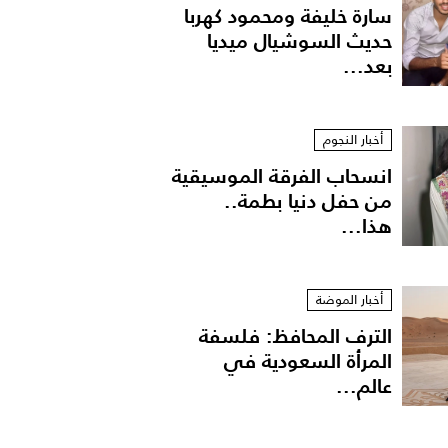
سارة خليفة ومحمود كهربا
حديث السوشيال ميديا
بعد...
أخبار النجوم
انسحاب الفرقة الموسيقية
من حفل دنيا بطمة..
هذا...
لي
أخبار الموضة
الترف المحافظ: فلسفة
المرأة السعودية في
عالم...