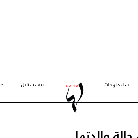
نساء ملهمات
لايف ستايل
صح
لة والدتها