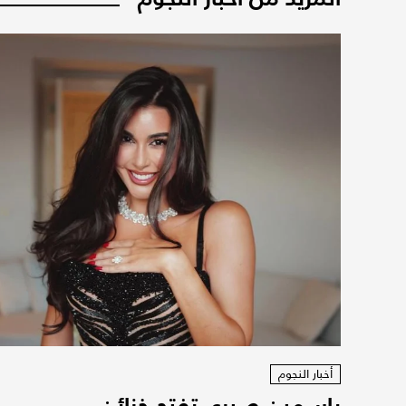
أخبار النجوم
ياسمين صبري تفتح خزائن