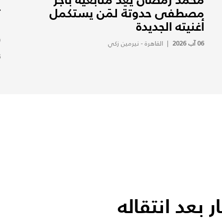
مصطفى حدوتة لمَن يستكمل
ت
أغنيته الجديدة
و
(
06 آب 2026
|
القاهرة - نيرمين زكي
6
بعد انتقاله