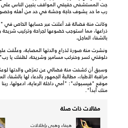
جت المستشفى حقيقي المواقف بتبين الناس على حقيقت
رب ما حد يشوف حاجة وحشة في حد من أهله وخصوصاً
وكانت منة فضالة قد أعلنت عبر حسابها الخاص في "إ
ذراعها، مما استوجب خضوعها لجراحة وتركيب شريحة ود
بالشفاء العاجل.
ونشرت منة صورة لذراع والدتها المصابة، وعلّقت عليه
دلوقتي كسر وحنركب مسامير وشريحة، لطفك يا رب"
وسبق أن كشفت منة فضالي عن تعرّض والدتها لوعكة ص
مراقبة الأطباء، مطالبةً الجمهور بالدعاء لها بالشفا
موقع "فيسبوك": "أمي داخلة الرعاية، ادعولها، ربن
منك أبداً".
مقالات ذات صلة
هيفاء وهبي بإطلالات