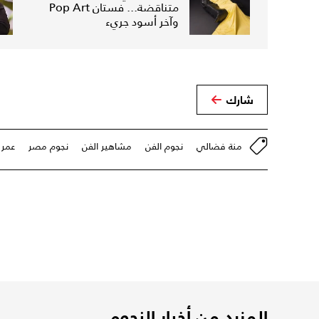
متناقضة... فستان Pop Art
وآخر أسود جريء
شارك
منة فضالي
نجوم الفن
مشاهير الفن
نجوم مصر
عمر 
المزيد من أخبار النجوم