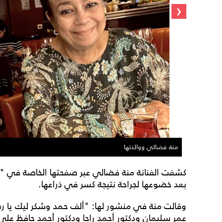
‹
منة فضالي ووالدتها
كشفت الفنانة منة فضالي عبر صفحتها الخاصة في "ف
بعد خضوعها لجراحة نتيجة كسر في ذراعها.
وقالت منة في منشور لها: "ألف حمد وشكر ليك يا رب
عمر سليمان ودكتور أحمد راجا ودكتور أحمد حافظ على 