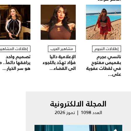
إطلالات النجوم
مشاهير العرب
إطلالات المشاهير
نانسي عجرم
الإعلامية داليا
تصميم واحد
بقميص مفتوح
فؤاد تهدّد باللجوء
يرافقها دائماً.. م
في لقطات عفوية
الى القضاء...
هو سر الخيار...
على...
المجلة الالكترونية
العدد 1098 | تموز 2026