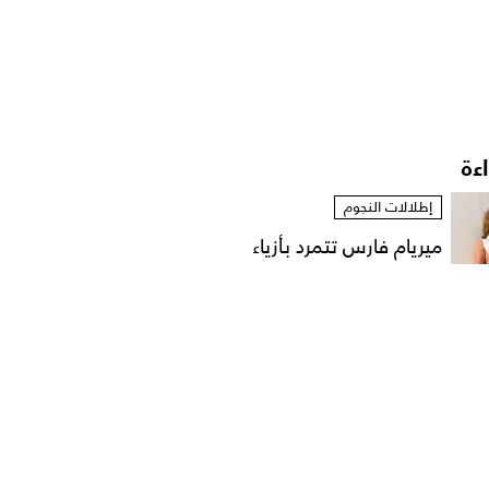
اءة
إطلالات النجوم
ميريام فارس تتمرد بأزياء
مستوحاة من الخزانة...
إطلالات النجوم
نانسي عجرم بقميص
مفتوح في لقطات عفوية
على...