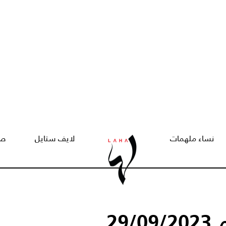
نساء ملهمات
لايف ستايل
صح
29