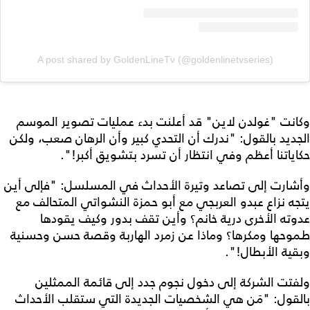
A post shared by GoldenLineTv (@goldenlinetvseries)
وكانت "غولدن لاين" قد أعلنت بدء عمليات تصوير الموسم
الجديد بالقول: "ندرك أن التحدي كبير وأن الرهان صعب، ولكن
حكاياتنا أعظم وفي انتظار أن تسرد بتشويق أكبر!".
وأشارت إلى تصاعد وتيرة الأحداث في المسلسل: "فإلى أين
يتجه نزاع عبدو العربجي مع أبو حمزة النشواتي المتحالف مع
عدوته الأخرى درية خانم؟ وأين تقف بدور وكيف يقودها
طموحها ومكرها؟ وماذا عن زمرد الهاربة وقصة حسن وحسنية
وبقية الأبطال!".
ولفتت الشركة إلى دخول نجوم جدد إلى قائمة الممثلين
بالقول: "مَن هي الشخصيات الجديدة التي ستقلب الأحداث