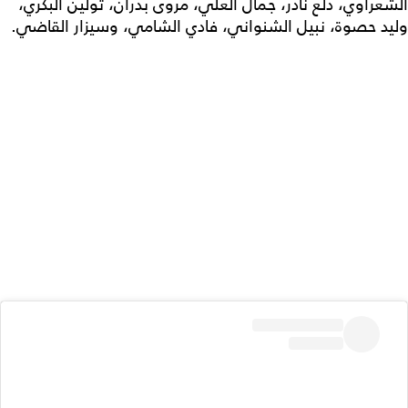
الشعراوي، دلع نادر، جمال العلي، مروى بدران، تولين البكري،
وليد حصوة، نبيل الشنواني، فادي الشامي، وسيزار القاضي.