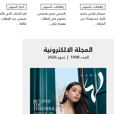
إطلالات النجوم
إطلالات النجوم
أخبار النجوم
ميريام فارس تتمرد
نانسي عجرم بقميص
لغز الشاب الذي طلبت
بأزياء مستوحاة من
مفتوح في لقطات
شيرين عبد الوهاب
الخزانة...
عفوية على...
قائلة:...
المجلة الالكترونية
العدد 1098 | تموز 2026