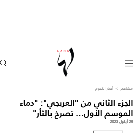
مشاهير
>
أخبار النجوم
الجزء الثاني من "العربجي": "دماء
الموسم الأول... تصرخ بالثأر"
29 أيلول 2023