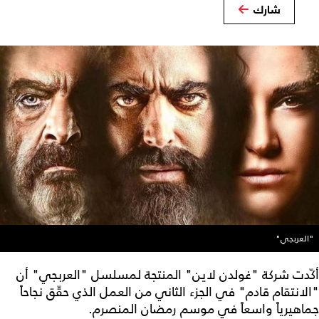
شارك
"العربجي"
أكّدت شركة "غولدن لاين" المنتجة لمسلسل "العربجي" أن
"الانتقام قادم" في الجزء الثاني من العمل الذي حقّق نجاحاً
جماهيرياً واسعاً في موسم رمضان المنصرم.