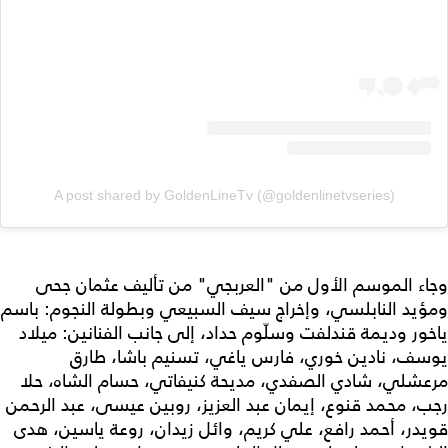
A post shared by GoldenLineTv (@goldenlinetvseries)
وجاء الموسم الأول من "العربجي" من تأليف عثمان جحى
ومؤيد النابلسي، وإخراج سيف السبيعي وبطولة النجوم: باسم
ياخور وديمة قندلفت وسلّوم حداد، إلى جانب الفنانين: ميلاد
يوسف، نادين خوري، فارس ياغي، تسنيم باشا، طارق
مرعشلي، شادي الصفدي، مديحة كنيفاتي، حسام الشاه، حلا
رجب، محمد قنوع، إيمان عبد العزيز، روبين عيسى، عبد الرحمن
قويدر، أحمد رافع، علي كريم، وائل زيدان، روعة ياسين، هدى